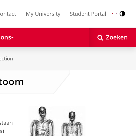
ontact
My University
Student Portal
Contr
Nederlands
English
 ons
Zoeken
ection
ntoom
staan
s)