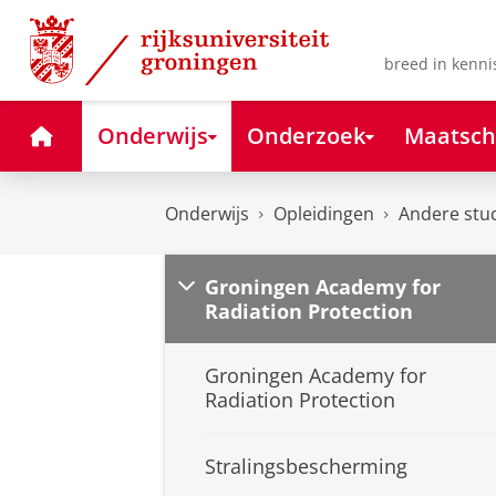
Skip
Skip
to
to
Content
Navigation
breed in kenni
Home
Onderwijs
Onderzoek
Maatsch
Onderwijs
Opleidingen
Andere stu
Groningen Academy for
Radiation Protection
Groningen Academy for
Radiation Protection
Stralingsbescherming