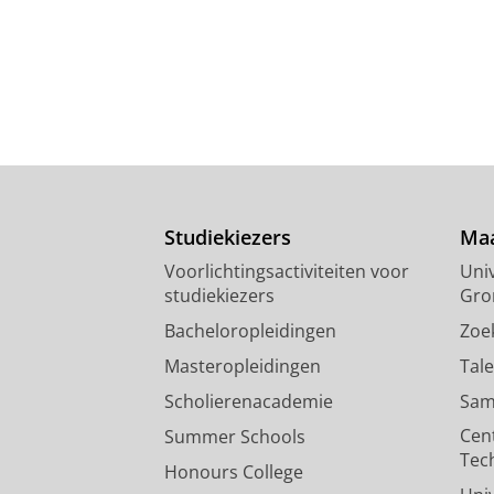
Studiekiezers
Maa
Voorlichtingsactiviteiten voor
Univ
studiekiezers
Gro
Bacheloropleidingen
Zoe
Masteropleidingen
Tal
Scholierenacademie
Sam
Cen
Summer Schools
Tec
Honours College