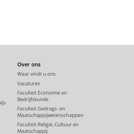
Over ons
Waar vindt u ons
Vacatures
Faculteit Economie en
Bedrijfskunde
ijs
Faculteit Gedrags- en
Maatschappijwetenschappen
Faculteit Religie, Cultuur en
Maatschappij