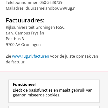
Telefoonnummer: 050-3638739
Mailadres: duurzamelandbouw@rug.nl
Factuuradres:
Rijksuniversiteit Groningen FSSC
t.a.v. Campus Fryslân
Postbus 3
9700 AA Groningen
Zie
www.rug.nl/facturen
voor de juiste opmaak van
de factuur.
Laatst gewijzigd:
13 juli 2026 14:43
Functioneel
View this page in:
English
Biedt de basisfuncties en maakt gebruik van
geanonimiseerde cookies.
F
L
R
I
Y
Volg de RUG