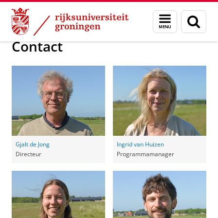
Skip
Skip
Centrum voor Duurzame Landbouw Transitie
Menu
Zoek
to
to
en
Content
Navigation
zoeken
Contact
Gjalt de Jong
Ingrid van Huizen
Directeur
Programmamanager