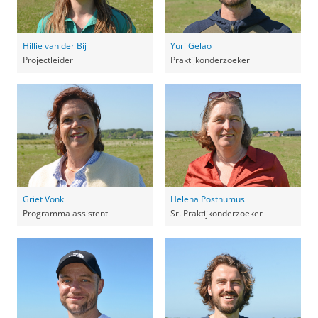
Hillie van der Bij
Yuri Gelao
Projectleider
Praktijkonderzoeker
Griet Vonk
Helena Posthumus
Programma assistent
Sr. Praktijkonderzoeker