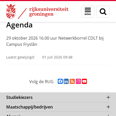
Skip
Skip
Centrum voor Duurzame Landbouw Transitie
Menu
Zoek
to
to
en
Content
Navigation
zoeken
Agenda
29 oktober 2026 16.00 uur Netwerkborrel CDLT bij
Campus Fryslân
Laatst gewijzigd:
01 juli 2026 09:48
F
L
R
I
Y
Volg de RUG
a
i
S
n
o
c
n
S
s
u
e
k
-
t
T
Studiekiezers
b
e
f
a
u
Maatschappij/bedrijven
o
d
e
g
b
o
I
e
r
e