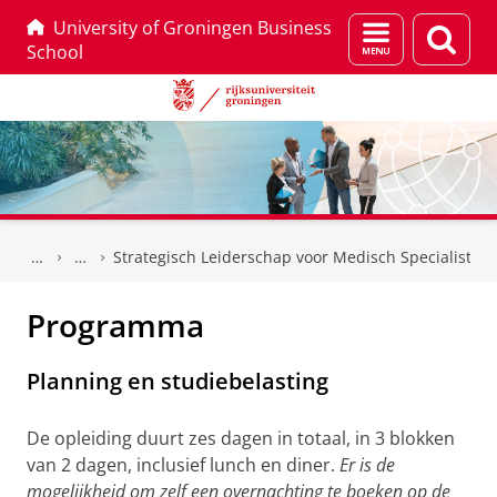
University of Groningen Business
Menu
Zoek
School
en
zoeken
Skip
Skip
to
to
Strategisch Leiderschap voor Medisch Specialisten
Content
Navigation
Programma
Planning en studiebelasting
De opleiding duurt zes dagen in totaal, in 3 blokken
van 2 dagen, inclusief lunch en diner.
Er is de
mogelijkheid om zelf een overnachting te boeken op de