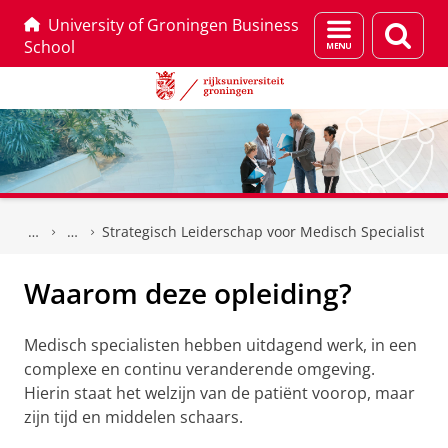
University of Groningen Business
Menu
Zoek
School
en
zoeken
Skip
Skip
to
to
Strategisch Leiderschap voor Medisch Specialisten
Content
Navigation
Waarom deze opleiding?
Medisch specialisten hebben uitdagend werk, in een
complexe en continu veranderende omgeving.
Hierin staat het welzijn van de patiënt voorop, maar
zijn tijd en middelen schaars.