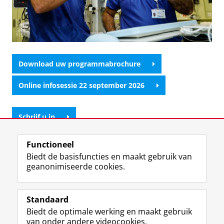
Download uw programmabrochure
Online infosessie 22 september 2026
Schrijf u in
Functioneel
Neem contact op
Biedt de basisfuncties en maakt gebruik van
geanonimiseerde cookies.
Laatst gewijzigd:
02 juli 2026 11:53
Standaard
Biedt de optimale werking en maakt gebruik
Uw Business Partner: Executive onderwijs (UBGS)
van onder andere videocookies.