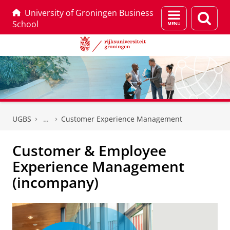
University of Groningen Business
Menu
Zoek
School
en
zoeken
Skip
Skip
to
to
UGBS
Customer Experience Management
Content
Navigation
Customer & Employee
Experience Management
(incompany)