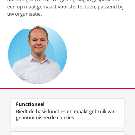
een op maat gemaakt voorstel te doen, passend bij
uw organisatie.
Dr. Nikolaj Bijleveld
T:
(+31) 050 36 33 117
Functioneel
E:
n.h.bijleveld@rug.nl
Biedt de basisfuncties en maakt gebruik van
geanonimiseerde cookies.
Laatst gewijzigd:
10 februari 2026 16:29