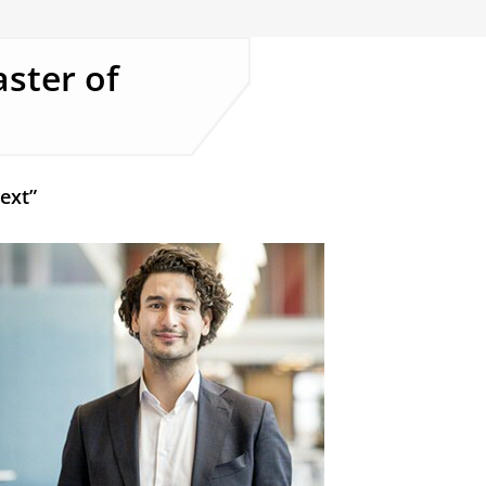
ster of
ext”