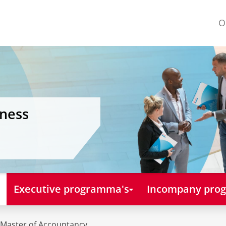
O
iness
Executive programma's
Incompany pro
 Master of Accountancy