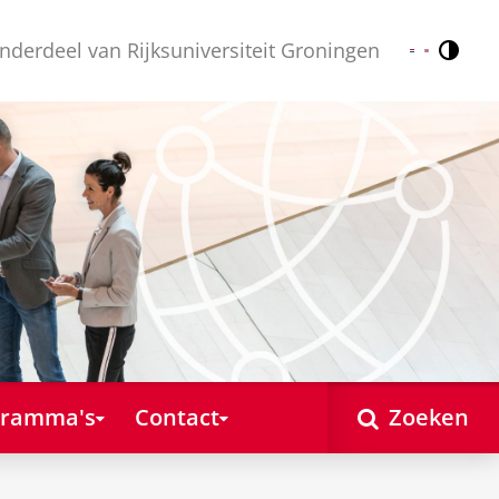
nderdeel van Rijksuniversiteit Groningen
Contr
Nederlands
English
gramma's
Contact
Zoeken