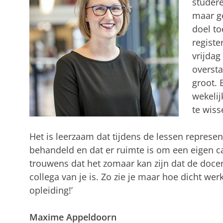
studere
maar ge
doel to
registe
vrijdag
oversta
groot. 
wekelij
te wis
Het is leerzaam dat tijdens de lessen represe
behandeld en dat er ruimte is om een eigen ca
trouwens dat het zomaar kan zijn dat de docent
collega van je is. Zo zie je maar hoe dicht werk
opleiding!’
Maxime Appeldoorn