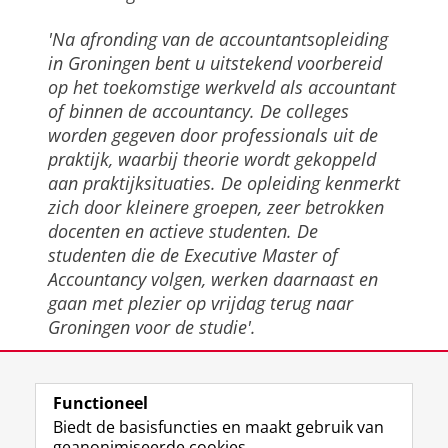
'Na afronding van de accountantsopleiding
in Groningen bent u uitstekend voorbereid
op het toekomstige werkveld als accountant
of binnen de accountancy. De colleges
worden gegeven door professionals uit de
praktijk, waarbij theorie wordt gekoppeld
aan praktijksituaties. De opleiding kenmerkt
zich door kleinere groepen, zeer betrokken
docenten en actieve studenten. De
studenten die de Executive Master of
Accountancy volgen, werken daarnaast en
gaan met plezier op vrijdag terug naar
Groningen voor de studie'.
Drs. Feikje H. van der Hoek EMA RA
Opleidingsdirecteur Executive Master of
Functioneel
Accountancy
Biedt de basisfuncties en maakt gebruik van
geanonimiseerde cookies.