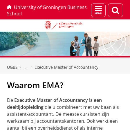
University of Groningen Business
Menu
Zoek
School
en
zoeken
Skip
Skip
to
to
UGBS
Executive Master of Accountancy
Content
Navigation
Waarom EMA?
De
Executive Master of Accountancy is een
deeltijdopleiding
die u combineert met uw baan als
assistent-accountant. De meeste cursisten zijn
werkzaam bij accountantskantoren. Ook werkt een
aantal bij een overheidsdienst of als interne