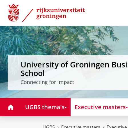
Skip
Skip
to
to
Content
Navigation
University of Groningen Bus
School
Connecting for impact
Home
UGBS thema's
Executive masters
UGBS
Executive masters
Executive