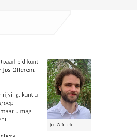
tbaarheid kunt
 Jos Offerein
,
rijving, kunt u
groep
, maar u mag
ent.
Jos Offerein
enberg