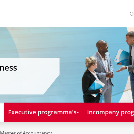
O
iness
Executive programma's
Incompany pro
 Master of Accountancy