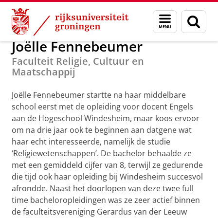
Skip
Skip
Alumni
GUF-100 prijzen
Menu
Zoek
to
to
en
Content
Navigation
zoeken
Joëlle Fennebeumer
Faculteit Religie, Cultuur en
Maatschappij
Joëlle Fennebeumer startte na haar middelbare
school eerst met de opleiding voor docent Engels
aan de Hogeschool Windesheim, maar koos ervoor
om na drie jaar ook te beginnen aan datgene wat
haar echt interesseerde, namelijk de studie
‘Religiewetenschappen’. De bachelor behaalde ze
met een gemiddeld cijfer van 8, terwijl ze gedurende
die tijd ook haar opleiding bij Windesheim succesvol
afrondde. Naast het doorlopen van deze twee full
time bacheloropleidingen was ze zeer actief binnen
de faculteitsvereniging Gerardus van der Leeuw