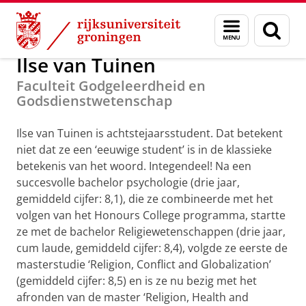
Skip
Skip
Alumni
GUF-100 prijzen
Menu
Zoek
to
to
en
Content
Navigation
zoeken
Ilse van Tuinen
Faculteit Godgeleerdheid en
Godsdienstwetenschap
Ilse van Tuinen is achtstejaarsstudent. Dat betekent
niet dat ze een ‘eeuwige student’ is in de klassieke
betekenis van het woord. Integendeel! Na een
succesvolle bachelor psychologie (drie jaar,
gemiddeld cijfer: 8,1), die ze combineerde met het
volgen van het Honours College programma, startte
ze met de bachelor Religiewetenschappen (drie jaar,
cum laude, gemiddeld cijfer: 8,4), volgde ze eerste de
masterstudie ‘Religion, Conflict and Globalization’
(gemiddeld cijfer: 8,5) en is ze nu bezig met het
afronden van de master ‘Religion, Health and