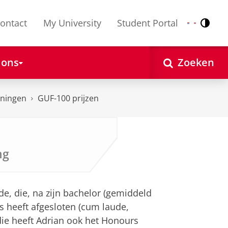
ontact
My University
Student Portal
Contr
Nederlands
English
 ons
Zoeken
nningen
GUF-100 prijzen
ng
e, die, na zijn bachelor (gemiddeld
ers heeft afgesloten (cum laude,
udie heeft Adrian ook het Honours