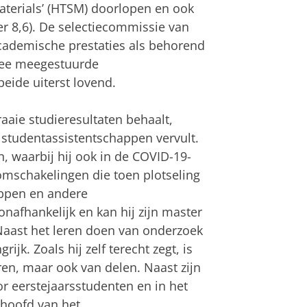
terials’ (HTSM) doorlopen en ook
er 8,6). De selectiecommissie van
academische prestaties als behorend
wee meegestuurde
beide uiterst lovend.
raaie studieresultaten behaalt,
l studentassistentschappen vervult.
, waarbij hij ook in de COVID-19-
 omschakelingen die toen plotseling
appen en andere
nafhankelijk en kan hij zijn master
 Naast het leren doen van onderzoek
ijk. Zoals hij zelf terecht zegt, is
en, maar ook van delen. Naast zijn
 eerstejaarsstudenten en in het
 hoofd van het