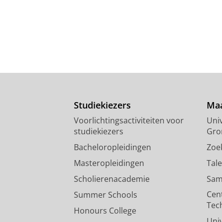
Studiekiezers
Maa
Voorlichtingsactiviteiten voor
Univ
studiekiezers
Gro
Bacheloropleidingen
Zoe
Masteropleidingen
Tal
Scholierenacademie
Sam
Cen
Summer Schools
Tec
Honours College
Uni