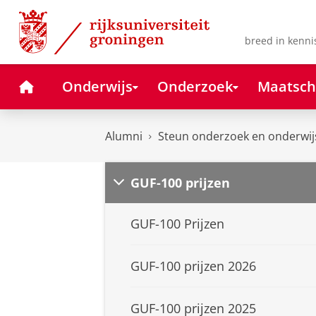
Skip
Skip
to
to
Content
Navigation
breed in kenni
Home
Onderwijs
Onderzoek
Maatsch
Alumni
Steun onderzoek en onderwij
GUF-100 prijzen
GUF-100 Prijzen
GUF-100 prijzen 2026
GUF-100 prijzen 2025