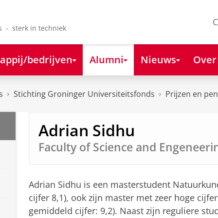
C
s - sterk in techniek
appij/bedrijven
Alumni
Nieuws
Over
s
Stichting Groninger Universiteitsfonds
Prijzen en pe
Adrian Sidhu
Faculty of Science and Engeneeri
Adrian Sidhu is een masterstudent Natuurkund
cijfer 8,1), ook zijn master met zeer hoge cijf
gemiddeld cijfer: 9,2). Naast zijn reguliere st