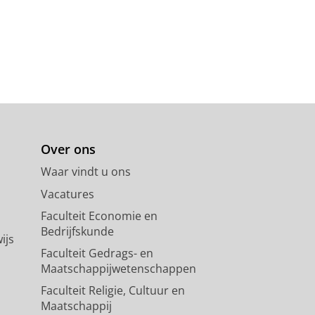
Over ons
Waar vindt u ons
Vacatures
Faculteit Economie en
Bedrijfskunde
ijs
Faculteit Gedrags- en
Maatschappijwetenschappen
Faculteit Religie, Cultuur en
Maatschappij