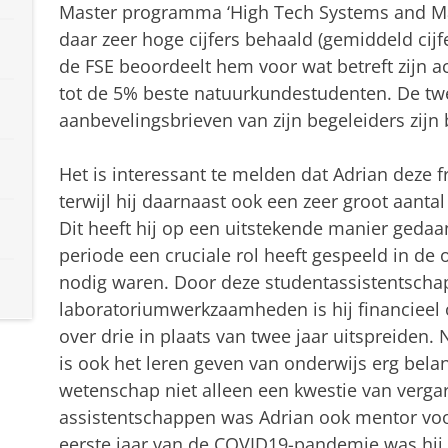
Master programma ‘High Tech Systems and Ma
daar zeer hoge cijfers behaald (gemiddeld cijf
de FSE beoordeelt hem voor wat betreft zijn 
tot de 5% beste natuurkundestudenten. De t
aanbevelingsbrieven van zijn begeleiders zijn 
Het is interessant te melden dat Adrian deze f
terwijl hij daarnaast ook een zeer groot aanta
Dit heeft hij op een uitstekende manier gedaan
periode een cruciale rol heeft gespeeld in de
nodig waren. Door deze studentassistentsch
laboratoriumwerkzaamheden is hij financieel o
over drie in plaats van twee jaar uitspreiden.
is ook het leren geven van onderwijs erg belangr
wetenschap niet alleen een kwestie van vergar
assistentschappen was Adrian ook mentor voor
eerste jaar van de COVID19-pandemie was hij