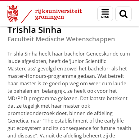
Skip
Skip
Alumni
GUF-100 prijzen 2020
Menu
Zoek
to
to
en
Content
Navigation
zoeken
Trishla Sinha
Faculteit Medische Wetenschappen
Trishla Sinha heeft haar bachelor Geneeskunde cum
laude afgesloten, heeft de ‘Junior Scientific
Masterclass’ gevolgd en zowel het bachelor- als het
master-Honours-programma gedaan. Wat betreft
haar master is ze goed op weg om weer cum laude
te behalen en, belangrijk, ze heeft ook voor het
MD/PhD programma gekozen. Dat laatste betekent
dat ze tegelijk met haar master ook
promotieonderzoek doet, binnen de afdeling
Genetica, naar “The establishment of the early life
gut ecosystem and its consequence for future health
and disease”. Vanuit de afdeling beheert zij de