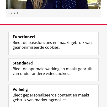
Cecilia Eero
Laatst gewijzigd:
15 maart 2022 13:21
Functioneel
View this page in:
English
Biedt de basisfuncties en maakt gebruik van
geanonimiseerde cookies.
F
L
R
I
Y
Volg de RUG
a
i
S
n
o
Standaard
c
n
S
s
u
Biedt de optimale werking en maakt gebruik
e
k
-
t
T
Studiekiezers
van onder andere videocookies.
b
e
f
a
u
Maatschappij/bedrijven
o
d
e
g
b
o
I
e
r
e
Alumni
k
n
d
a
-
Volledig
p
-
R
m
k
Biedt gepersonaliseerde content en maakt
Over ons
a
p
i
-
a
gebruik van marketingcookies.
g
a
j
a
n