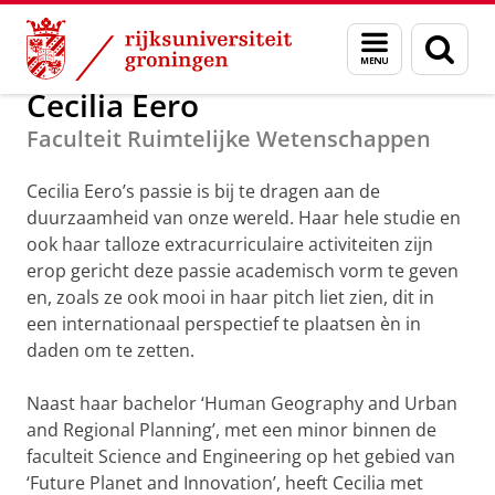
Skip
Skip
Alumni
GUF-100 prijzen 2020
Menu
Zoek
to
to
en
Content
Navigation
zoeken
Cecilia Eero
Faculteit Ruimtelijke Wetenschappen
Cecilia Eero’s passie is bij te dragen aan de
duurzaamheid van onze wereld. Haar hele studie en
ook haar talloze extracurriculaire activiteiten zijn
erop gericht deze passie academisch vorm te geven
en, zoals ze ook mooi in haar pitch liet zien, dit in
een internationaal perspectief te plaatsen èn in
daden om te zetten.
Naast haar bachelor ‘Human Geography and Urban
and Regional Planning’, met een minor binnen de
faculteit Science and Engineering op het gebied van
‘Future Planet and Innovation’, heeft Cecilia met