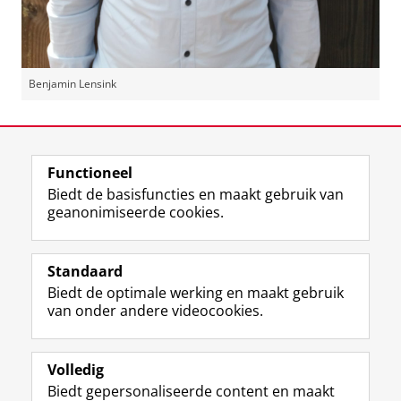
Benjamin Lensink
Laatst gewijzigd:
15 maart 2022 13:21
Functioneel
View this page in:
English
Biedt de basisfuncties en maakt gebruik van
geanonimiseerde cookies.
F
L
R
I
Y
Volg de RUG
a
i
S
n
o
Standaard
c
n
S
s
u
Biedt de optimale werking en maakt gebruik
e
k
-
t
T
Studiekiezers
van onder andere videocookies.
b
e
f
a
u
Maatschappij/bedrijven
o
d
e
g
b
o
I
e
r
e
Alumni
k
n
d
a
-
Volledig
p
-
R
m
k
Biedt gepersonaliseerde content en maakt
Over ons