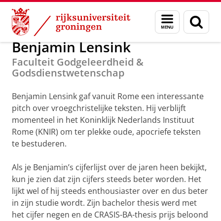
Skip
Skip
Alumni
GUF-100 prijzen 2020
Menu
Zoek
to
to
en
Content
Navigation
zoeken
Benjamin Lensink
Faculteit Godgeleerdheid &
Godsdienstwetenschap
Benjamin Lensink gaf vanuit Rome een interessante
pitch over vroegchristelijke teksten. Hij verblijft
momenteel in het Koninklijk Nederlands Instituut
Rome (KNIR) om ter plekke oude, apocriefe teksten
te bestuderen.
Als je Benjamin’s cijferlijst over de jaren heen bekijkt,
kun je zien dat zijn cijfers steeds beter worden. Het
lijkt wel of hij steeds enthousiaster over en dus beter
in zijn studie wordt. Zijn bachelor thesis werd met
het cijfer negen en de CRASIS-BA-thesis prijs beloond