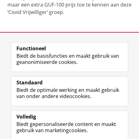
maar een extra GUF-100 prijs toe te kennen aan deze
‘Covid Vrijwilliger’ groep.
De ‘Covid Vrijwilliger’ initiatiefnemers
Pas uw cookie instellingen aan
om deze
video te zien
Laatst gewijzigd:
15 maart 2022 13:21
Functioneel
View this page in:
English
Biedt de basisfuncties en maakt gebruik van
geanonimiseerde cookies.
F
L
R
I
Y
Volg de RUG
a
i
S
n
o
Standaard
c
n
S
s
u
Biedt de optimale werking en maakt gebruik
e
k
-
t
T
Studiekiezers
van onder andere videocookies.
b
e
f
a
u
Maatschappij/bedrijven
o
d
e
g
b
o
I
e
r
e
Alumni
k
n
d
a
-
Volledig
p
-
R
m
k
Biedt gepersonaliseerde content en maakt
Over ons
a
p
i
-
a
gebruik van marketingcookies.
g
a
j
a
n