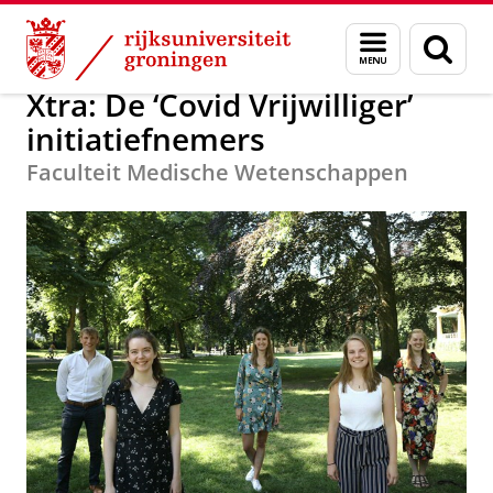
Skip
Skip
Alumni
GUF-100 prijzen 2020
Menu
Zoek
to
to
en
Content
Navigation
zoeken
Xtra: De ‘Covid Vrijwilliger’
initiatiefnemers
Faculteit Medische Wetenschappen