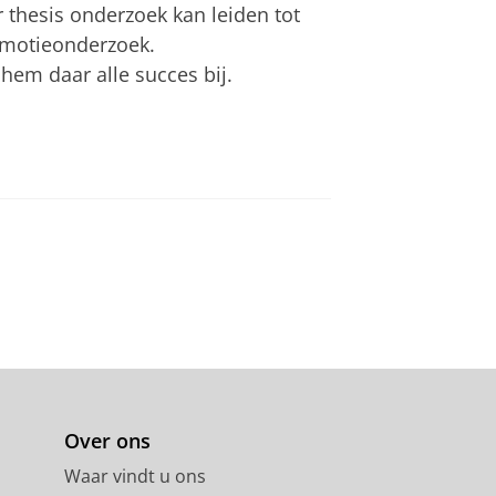
r thesis onderzoek kan leiden tot
omotieonderzoek.
 hem daar alle succes bij.
an
om deze video te zien
Over ons
Waar vindt u ons