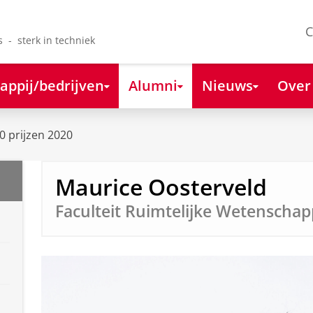
C
s - sterk in techniek
appij/bedrijven
Alumni
Nieuws
Over
 prijzen 2020
Maurice Oosterveld
Faculteit Ruimtelijke Wetenscha