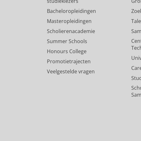
studiekiezers
Gro
Bacheloropleidingen
Zoe
Masteropleidingen
Tal
Scholierenacademie
Sam
Cen
Summer Schools
Tec
Honours College
Uni
Promotietrajecten
Car
Veelgestelde vragen
Stu
Sch
Sam