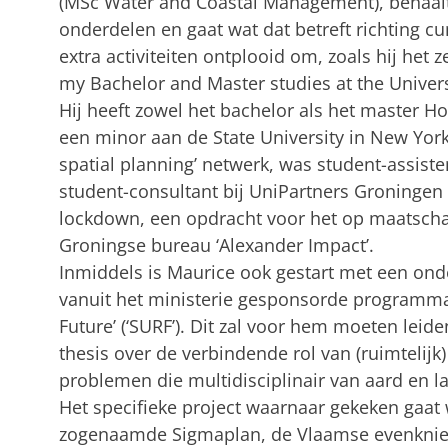
(MSc Water and Coastal Management), behaalt 
onderdelen en gaat wat dat betreft richting cu
extra activiteiten ontplooid om, zoals hij het ze
my Bachelor and Master studies at the Univers
Hij heeft zowel het bachelor als het master 
een minor aan de State University in New York,
spatial planning’ netwerk, was student-assist
student-consultant bij UniPartners Groningen 
lockdown, een opdracht voor het op maatschap
Groningse bureau ‘Alexander Impact’.
Inmiddels is Maurice ook gestart met een ond
vanuit het ministerie gesponsorde programma
Future’ (‘SURF’). Dit zal voor hem moeten leid
thesis over de verbindende rol van (ruimtelijk
problemen die multidisciplinair van aard en la
Het specifieke project waarnaar gekeken gaat 
zogenaamde Sigmaplan, de Vlaamse evenknie 