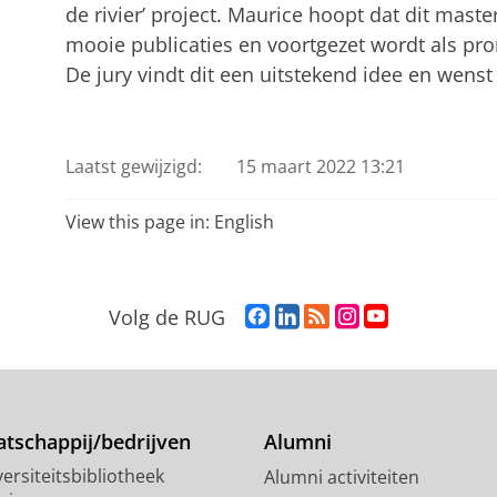
de rivier’ project. Maurice hoopt dat dit maste
mooie publicaties en voortgezet wordt als pr
De jury vindt dit een uitstekend idee en wenst
Maurice Oosterveld
Pas uw cookie instellingen a
Laatst gewijzigd:
15 maart 2022 13:21
View this page in:
English
F
L
R
I
Y
Volg de RUG
a
i
S
n
o
c
n
S
s
u
e
k
-
t
T
b
e
f
a
u
o
d
e
g
b
tschappij/bedrijven
Alumni
o
I
e
r
e
ersiteitsbibliotheek
Alumni activiteiten
k
n
d
a
-