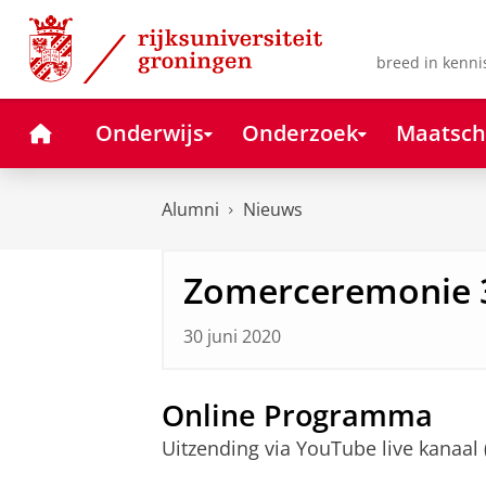
Skip
Skip
to
to
Content
Navigation
breed in kenni
Home
Onderwijs
Onderzoek
Maatsch
Alumni
Nieuws
Zomerceremonie 3 
30 juni 2020
Online Programma
Uitzending via YouTube live kanaal (