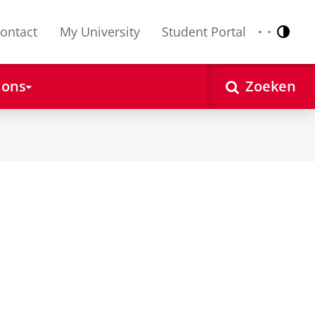
ontact
My University
Student Portal
Contr
Nederlands
English
 ons
Zoeken