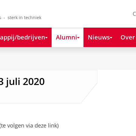
C
s - sterk in techniek
appij/bedrijven
Alumni
Nieuws
Over
juli 2020
te volgen via deze link)