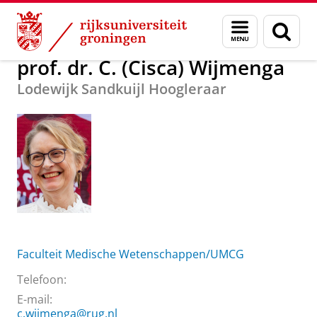
Skip
Skip
Over ons
prof. dr. C. (Cisca) Wijmenga
Menu
Zoek
to
to
en
Content
Navigation
zoeken
prof. dr. C. (Cisca) Wijmenga
Lodewijk Sandkuijl Hoogleraar
Faculteit Medische Wetenschappen/UMCG
Telefoon:
E-mail:
c.wijmenga@rug.nl