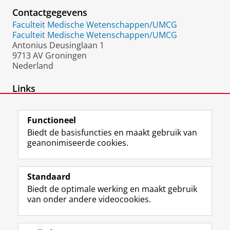
Contactgegevens
Faculteit Medische Wetenschappen/UMCG
Faculteit Medische Wetenschappen/UMCG
Antonius Deusinglaan 1
9713 AV Groningen
Nederland
Links
Eigen webpage
Functioneel
Biedt de basisfuncties en maakt gebruik van
geanonimiseerde cookies.
F
L
R
I
Y
Volg de RUG
a
i
S
n
o
Standaard
c
n
S
s
u
Biedt de optimale werking en maakt gebruik
e
k
-
t
T
Studiekiezers
van onder andere videocookies.
b
e
f
a
u
Maatschappij/bedrijven
o
d
e
g
b
o
I
e
r
e