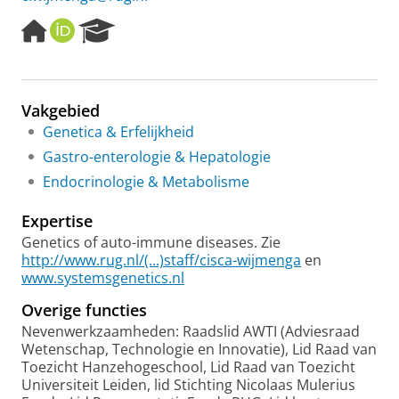
H
O
R
o
R
e
m
C
s
e
I
e
p
D
a
Vakgebied
a
r
Genetica & Erfelijkheid
g
c
e
h
Gastro-enterologie & Hepatologie
P
Endocrinologie & Metabolisme
o
r
Expertise
t
a
Genetics of auto-immune diseases. Zie
l
http://www.rug.nl/(...)staff/cisca-wijmenga
en
www.systemsgenetics.nl
Overige functies
Nevenwerkzaamheden: Raadslid AWTI (Adviesraad
Wetenschap, Technologie en Innovatie), Lid Raad van
Toezicht Hanzehogeschool, Lid Raad van Toezicht
Universiteit Leiden, lid Stichting Nicolaas Mulerius