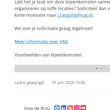
Lijkt het je leuk om deze bijeenkomsten same
organiseren op toffe locaties? Solliciteer dan 
korte motivatie naar
j.t.epping@rug.nl
.
We zien je sollicitatie graag tegemoet!
Meer informatie over YAN
Voorbeelden van bijeenkomsten:
Bijeenkomst Stadsontwikkeling | Stadhuis (Foto: 
Laatst gewijzigd:
01 juni 2026 16:42
F
L
R
I
Y
Volg de RUG