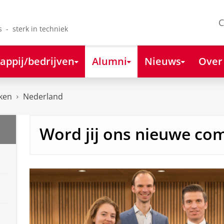
C
s - sterk in techniek
appij/bedrijven
Alumni
Nieuws
Over
ken
Nederland
Word jij ons nieuwe com