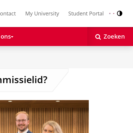
ontact
My University
Student Portal
Contr
Nederlands
English
 ons
Zoeken
missielid?