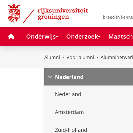
Skip
Skip
to
to
Content
Navigation
breed in kenni
Home
Onderwijs
Onderzoek
Maatsch
Alumni
Voor alumni
Alumninetwer
Nederland
Nederland
Amsterdam
Zuid-Holland