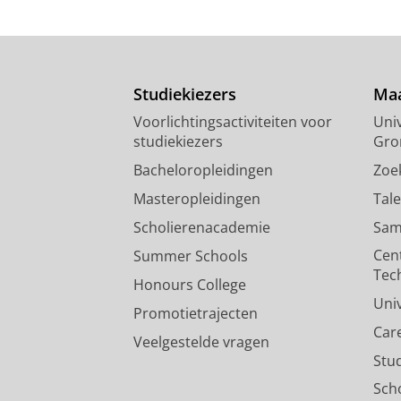
Studiekiezers
Maa
Voorlichtingsactiviteiten voor
Univ
studiekiezers
Gro
Bacheloropleidingen
Zoe
Masteropleidingen
Tal
Scholierenacademie
Sam
Cen
Summer Schools
Tec
Honours College
Uni
Promotietrajecten
Car
Veelgestelde vragen
Stu
Sch