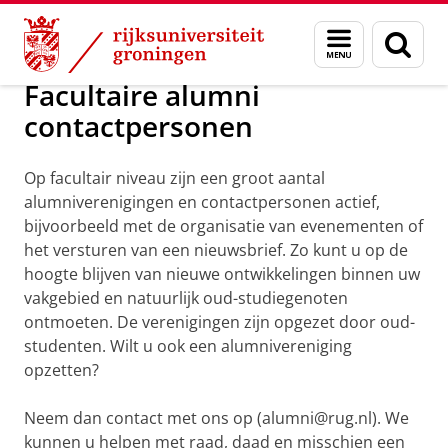
Skip
Skip
Alumni
Contact
Menu
Zoek
to
to
en
Content
Navigation
zoeken
Facultaire alumni
contactpersonen
Op facultair niveau zijn een groot aantal
alumniverenigingen en contactpersonen actief,
bijvoorbeeld met de organisatie van evenementen of
het versturen van een nieuwsbrief. Zo kunt u op de
hoogte blijven van nieuwe ontwikkelingen binnen uw
vakgebied en natuurlijk oud-studiegenoten
ontmoeten. De verenigingen zijn opgezet door oud-
studenten. Wilt u ook een alumnivereniging
opzetten?
Neem dan contact met ons op (alumni@rug.nl). We
kunnen u helpen met raad, daad en misschien een