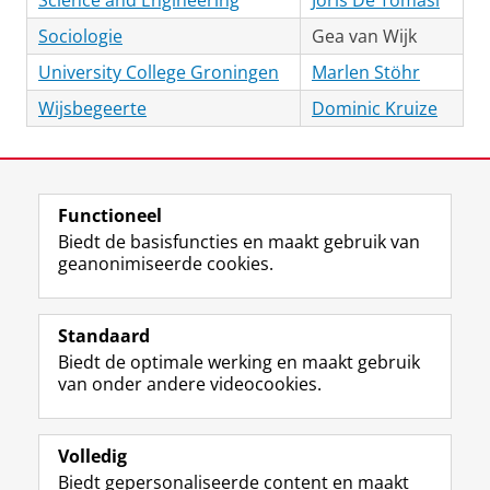
Science and Engineering
Joris De Tomasi
Sociologie
Gea van Wijk
University College Groningen
Marlen Stöhr
Wijsbegeerte
Dominic Kruize
Laatst gewijzigd:
09 februari 2026 11:57
Functioneel
View this page in:
English
Biedt de basisfuncties en maakt gebruik van
geanonimiseerde cookies.
F
L
R
I
Y
Volg de RUG
a
i
S
n
o
Standaard
c
n
S
s
u
Biedt de optimale werking en maakt gebruik
e
k
-
t
T
Studiekiezers
van onder andere videocookies.
b
e
f
a
u
Maatschappij/bedrijven
o
d
e
g
b
o
I
e
r
e
Alumni
k
n
d
a
-
Volledig
p
-
R
m
k
Biedt gepersonaliseerde content en maakt