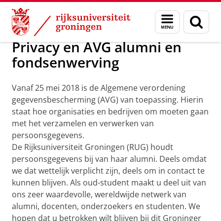
Skip
Skip
Alumni
Contact
Menu
Zoek
to
to
en
Content
Navigation
zoeken
Privacy en AVG alumni en
fondsenwerving
Vanaf 25 mei 2018 is de Algemene verordening
gegevensbescherming (AVG) van toepassing. Hierin
staat hoe organisaties en bedrijven om moeten gaan
met het verzamelen en verwerken van
persoonsgegevens.
De Rijksuniversiteit Groningen (RUG) houdt
persoonsgegevens bij van haar alumni. Deels omdat
we dat wettelijk verplicht zijn, deels om in contact te
kunnen blijven. Als oud-student maakt u deel uit van
ons zeer waardevolle, wereldwijde netwerk van
alumni, docenten, onderzoekers en studenten. We
hopen dat u betrokken wilt blijven bij dit Groninger