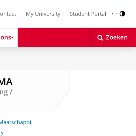
ontact
My University
Student Portal
Contr
Nederlands
English
 ons
Zoeken
 MA
ng /
 Maatschappij
82