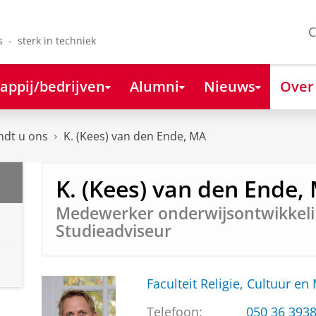
C
s - sterk in techniek
appij/bedrijven
Alumni
Nieuws
Over
ndt u ons
K. (Kees) van den Ende, MA
K. (Kees) van den Ende,
Medewerker onderwijsontwikkeli
Studieadviseur
Faculteit Religie, Cultuur en
Telefoon:
050 36 393