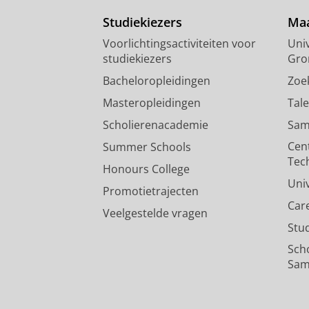
Studiekiezers
Maa
Voorlichtingsactiviteiten voor
Univ
studiekiezers
Gro
Bacheloropleidingen
Zoe
Masteropleidingen
Tal
Scholierenacademie
Sam
Cen
Summer Schools
Tec
Honours College
Uni
Promotietrajecten
Car
Veelgestelde vragen
Stu
Sch
Sam