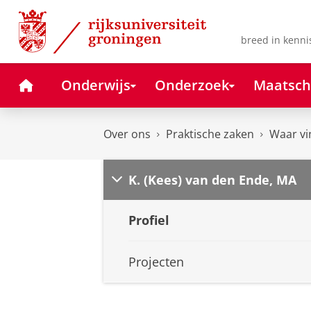
Skip
Skip
to
to
Content
Navigation
breed in kenni
Home
Onderwijs
Onderzoek
Maatsch
Over ons
Praktische zaken
Waar vi
K. (Kees) van den Ende, MA
Profiel
Projecten