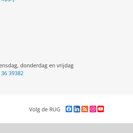
nsdag, donderdag en vrijdag
 36 39382
F
L
R
I
Y
Volg de RUG
a
i
S
n
o
c
n
S
s
u
e
k
-
t
T