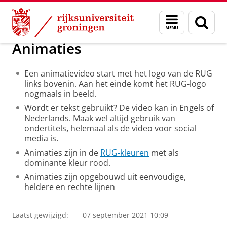
Skip
Skip
Over ons
Beeld en Video
Menu
Zoek
to
to
en
Content
Navigation
zoeken
Animaties
Een animatievideo start met het logo van de RUG
links bovenin. Aan het einde komt het RUG-logo
nogmaals in beeld.
Wordt er tekst gebruikt? De video kan in Engels of
Nederlands. Maak wel altijd gebruik van
ondertitels
,
helemaal als de video voor social
media is.
Animaties zijn in de
RUG-kleuren
met als
dominante kleur rood.
Animaties zijn opgebouwd uit eenvoudige,
heldere en rechte lijnen
Laatst gewijzigd:
07 september 2021 10:09