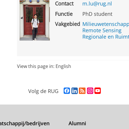
Contact
m.lu@rug.nl
Functie
PhD student
Vakgebied
Milieuwetenschap
Remote Sensing
Regionale en Ruim
View this page in:
English
F
L
R
I
Y
Volg de RUG
a
i
S
n
o
c
n
S
s
u
e
k
-
t
T
b
e
f
a
u
o
d
e
g
b
tschappij/bedrijven
Alumni
o
I
e
r
e