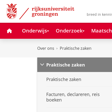
Skip
Skip
to
to
Content
Navigation
breed in kenni
Home
Onderwijs
Onderzoek
Maatsch
Over ons
Praktische zaken
Praktische zaken
Praktische zaken
Facturen, declareren, reis
boeken