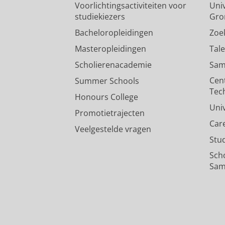
Voorlichtingsactiviteiten voor
Univ
studiekiezers
Gro
Bacheloropleidingen
Zoe
Masteropleidingen
Tal
Scholierenacademie
Sam
Cen
Summer Schools
Tec
Honours College
Uni
Promotietrajecten
Car
Veelgestelde vragen
Stu
Sch
Sam