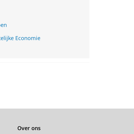
pen
telijke Economie
Over ons