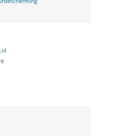
uurbescherming
.nl
nt