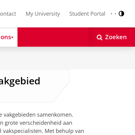
ontact
My University
Student Portal
Contr
Nederlands
English
 ons
Zoeken
akgebied
nde vakgebieden samenkomen.
en grote verscheidenheid aan
 vakspecialisten. Met behulp van