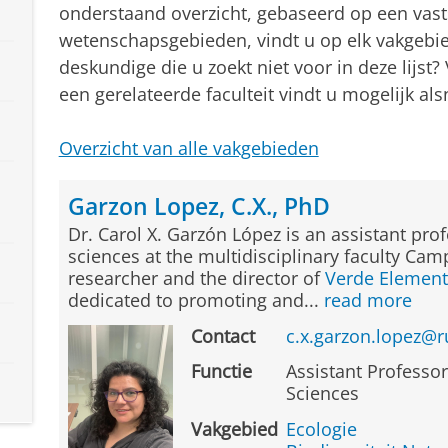
onderstaand overzicht, gebaseerd op een vast
wetenschapsgebieden, vindt u op elk vakgebie
deskundige die u zoekt niet voor in deze lijst?
een gerelateerde faculteit vindt u mogelijk al
Overzicht van alle vakgebieden
Garzon Lopez, C.X., PhD
Dr. Carol X. Garzón López is an assistant pro
sciences at the multidisciplinary faculty Cam
researcher and the director of
Verde Element
dedicated to promoting and...
read more
Contact
c.x.garzon.lopez@r
Functie
Assistant Professo
Sciences
Vakgebied
Ecologie