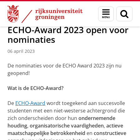
Skip
Skip
Over ons
Beleid en strategie
Diversiteit en Inclusie
Menu
Zoek
to
to
en
Content
Navigation
zoeken
ECHO-Award 2023 open voor
nominaties
06 april 2023
De nominaties voor de ECHO Award 2023 zijn nu
geopend!
Wat is de ECHO-Award?
De
ECHO-Award
wordt toegekend aan succesvolle
studenten met een niet-westerse achtergrond die
zich onderscheiden door hun
ondernemende
houding
,
organisatorische vaardigheden
,
actieve
maatschappelijke betrokkenheid
en
constructieve