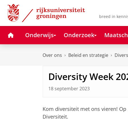
Skip
Skip
to
to
Content
Navigation
breed in kenni
Home
Onderwijs
Onderzoek
Maatsch
Over ons
Beleid en strategie
Divers
Diversity Week 20
18 september 2023
Kom diversiteit met ons vieren! Op
Diversiteit.