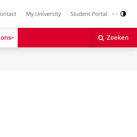
ontact
My University
Student Portal
Contr
Nederlands
English
 ons
Zoeken