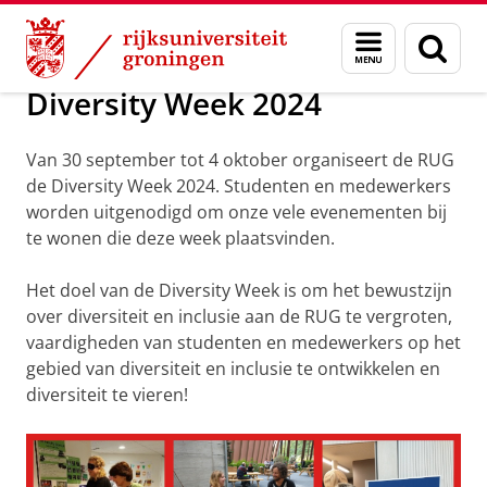
Skip
Skip
Over ons
Diversiteit en Inclusie voor jou
Menu
Zoek
to
to
en
Content
Navigation
zoeken
Diversity Week 2024
Van 30 september tot 4 oktober organiseert de RUG
de Diversity Week 2024. Studenten en medewerkers
worden uitgenodigd om onze vele evenementen bij
te wonen die deze week plaatsvinden.
Het doel van de Diversity Week is om het bewustzijn
over diversiteit en inclusie aan de RUG te vergroten,
vaardigheden van studenten en medewerkers op het
gebied van diversiteit en inclusie te ontwikkelen en
diversiteit te vieren!