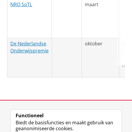
NRO SoTL
maart
De Nederlandse
oktober
500.
Onderwijspremie
- 1.2
milj
Laatst gewijzigd:
02 juni 2026 11:16
Functioneel
View this page in:
English
Biedt de basisfuncties en maakt gebruik van
geanonimiseerde cookies.