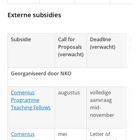
Externe subsidies
Subsidie
Call for
Deadline
Bud
Proposals
(verwacht)
(€)
(verwacht)
Georganiseerd door NKO
Comenius
augustus
volledige
50.0
Programme
aanvraag
Teaching Fellows
mid-
november
Comenius
mei
Letter of
100.