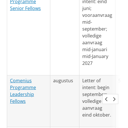
Programme
intent: eind
Senior Fellows
juni;
vooraanvraag
mid-
september;
volledige
aanvraag
mid-januari
mid-January
2027
Comenius
augustus
Letter of
500.
Programme
intent: begin
Leadership
september;
Fellows
volledige
aanvraag
eind oktober.