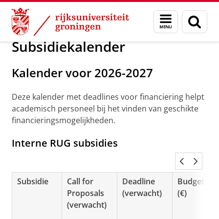
Skip
Skip
Ondersteuning bij beursaanvragen
Menu
Zoek
to
to
en
Content
Navigation
zoeken
Subsidiekalender
Kalender voor 2026-2027
Deze kalender met deadlines voor financiering helpt
academisch personeel bij het vinden van geschikte
financieringsmogelijkheden.
Interne RUG subsidies
Subsidie
Call for
Deadline
Budget
Proposals
(verwacht)
(€)
(verwacht)