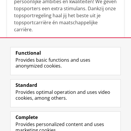
persoonlijke ambities en kwaliteiten! We geven
topsporters een extra stimulans. Dankzij onze
topsportregeling haal jij het beste uit je
topsportcarrière én maatschappelijke
carrière.
Functional
Provides basic functions and uses
anonymized cookies.
F
L
R
I
Y
Follow the UG
a
i
S
n
o
Standard
c
n
S
s
u
Provides optimal operation and uses video
e
k
-
t
T
Prospective students
cookies, among others.
b
e
f
a
u
Society/Business
o
d
e
g
b
o
I
e
r
e
Alumni
k
n
d
a
c
Complete
P
P
U
m
h
Provides personalized content and uses
About us
a
a
n
a
a
marketing cookies.