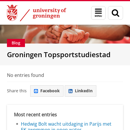
Skip
Skip
About us
Education
Menu
Sear
to
to
and
page
Content
Navigation
search
Blog
Groningen Topsportstudiestad
No entries found
Share this
Facebook
LinkedIn
Most recent entries
Hedwig Bolt wacht uitdaging in Parijs met
EK zwemmen in open water