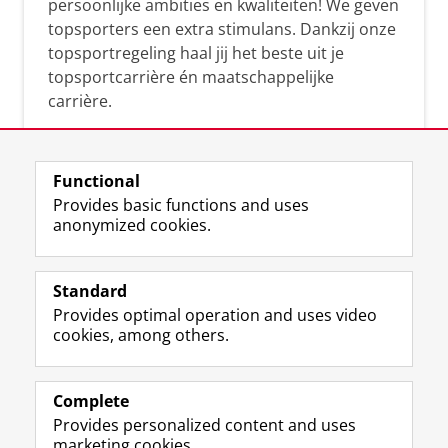
persoonlijke ambities en kwaliteiten! We geven
topsporters een extra stimulans. Dankzij onze
topsportregeling haal jij het beste uit je
topsportcarrière én maatschappelijke
carrière.
Functional
Provides basic functions and uses
anonymized cookies.
F
L
R
I
Y
Follow the UG
a
i
S
n
o
Standard
c
n
S
s
u
Provides optimal operation and uses video
e
k
-
t
T
Prospective students
cookies, among others.
b
e
f
a
u
Society/Business
o
d
e
g
b
o
I
e
r
e
Alumni
k
n
d
a
c
Complete
P
P
U
m
h
Provides personalized content and uses
About us
a
a
n
a
a
marketing cookies.