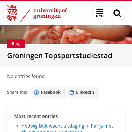
Skip
Skip
About us
Education
Menu
Sear
to
to
and
page
Content
Navigation
search
Blog
Groningen Topsportstudiestad
No entries found
Share this
Facebook
LinkedIn
Most recent entries
Hedwig Bolt wacht uitdaging in Parijs met
EK zwemmen in open water