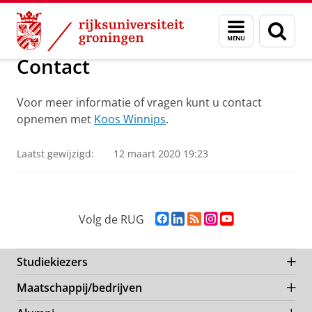
Skip
Skip
Over ons
Learning Communities
Menu
Zoek
to
to
en
Content
Navigation
zoeken
Contact
Voor meer informatie of vragen kunt u contact
opnemen met
Koos Winnips
.
Laatst gewijzigd:
12 maart 2020 19:23
F
L
R
I
Y
Volg de RUG
a
i
S
n
o
c
n
S
s
u
e
k
-
t
T
Studiekiezers
b
e
f
a
u
Maatschappij/bedrijven
o
d
e
g
b
o
I
e
r
e