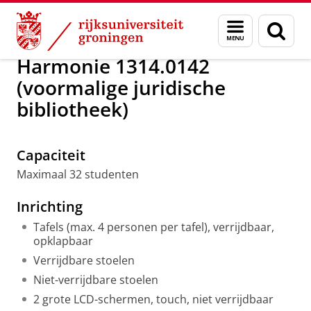
Skip
Skip
Over ons
Onderwijsruimtes
Menu
Zoek
to
to
en
Content
Navigation
zoeken
Harmonie 1314.0142
(voormalige juridische
bibliotheek)
Active Learning Classroom overview
Pas uw cookie instellingen aan
om deze
video te zien
Capaciteit
Maximaal 32 studenten
Inrichting
Tafels (max. 4 personen per tafel), verrijdbaar,
opklapbaar
Verrijdbare stoelen
Niet-verrijdbare stoelen
2 grote LCD-schermen, touch, niet verrijdbaar