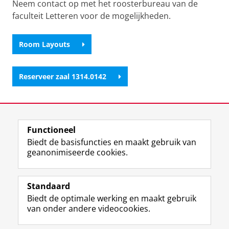
Neem contact op met het roosterbureau van de
faculteit Letteren voor de mogelijkheden.
Room Layouts
Reserveer zaal 1314.0142
Laatst gewijzigd:
06 januari 2026 11:18
Functioneel
View this page in:
English
Biedt de basisfuncties en maakt gebruik van
geanonimiseerde cookies.
F
L
R
I
Y
Volg de RUG
a
i
S
n
o
Standaard
c
n
S
s
u
Biedt de optimale werking en maakt gebruik
e
k
-
t
T
Studiekiezers
van onder andere videocookies.
b
e
f
a
u
Maatschappij/bedrijven
o
d
e
g
b