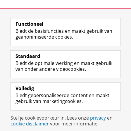
Laatst gewijzigd:
23 juni 2026 11:19
Functioneel
View this page in:
English
Biedt de basisfuncties en maakt gebruik van
geanonimiseerde cookies.
F
L
R
I
Y
Volg de RUG
a
i
S
n
o
Standaard
c
n
S
s
u
Biedt de optimale werking en maakt gebruik
e
k
-
t
T
Studiekiezers
van onder andere videocookies.
b
e
f
a
u
Maatschappij/bedrijven
o
d
e
g
b
o
I
e
r
e
Alumni
k
n
d
a
-
Volledig
p
-
R
m
k
Biedt gepersonaliseerde content en maakt
Over ons
a
p
i
-
a
gebruik van marketingcookies.
g
a
j
a
n
i
g
k
c
a
Disclaimer & Copyright
Privacy
Cookies
n
i
s
c
a
Stel je cookievoorkeur in. Lees onze
privacy
en
Inloggen
a
n
u
o
l
cookie disclaimer
voor meer informatie.
R
a
n
u
R