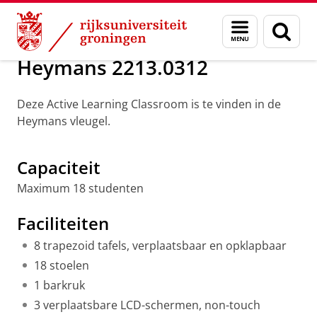
Skip
Skip
Over ons
Onderwijsruimtes
Menu
Zoek
to
to
en
Content
Navigation
zoeken
Heymans 2213.0312
Deze Active Learning Classroom is te vinden in de
Heymans vleugel.
Active Learning Classroom overview
Pas uw cookie instellingen aan
om deze
video te zien
Capaciteit
Maximum 18 studenten
Faciliteiten
8 trapezoid tafels, verplaatsbaar en opklapbaar
18 stoelen
1 barkruk
3 verplaatsbare LCD-schermen, non-touch