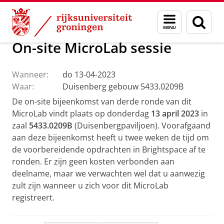
Skip
Skip
Over ons
Active Learning Classrooms
Menu
Zoek
to
to
en
Content
Navigation
zoeken
On-site MicroLab sessie
Wanneer:
do 13-04-2023
Waar:
Duisenberg gebouw 5433.0209B
De on-site bijeenkomst van derde ronde van dit
MicroLab vindt plaats op donderdag
13 april
2023
in
zaal
5433.0209B
(Duisenbergpaviljoen). Voorafgaand
aan deze bijeenkomst heeft u twee weken de tijd om
de voorbereidende opdrachten in Brightspace af te
ronden. Er zijn geen kosten verbonden aan
deelname, maar we verwachten wel dat u aanwezig
zult zijn wanneer u zich voor dit MicroLab
registreert.