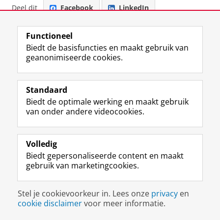
Deel dit
Facebook
LinkedIn
View this page in:
English
Functioneel
Biedt de basisfuncties en maakt gebruik van
geanonimiseerde cookies.
F
L
R
I
Y
Volg de RUG
a
i
S
n
o
c
n
S
s
u
Standaard
e
k
-
t
T
Studiekiezers
Biedt de optimale werking en maakt gebruik
b
e
f
a
u
van onder andere videocookies.
Maatschappij/bedrijven
o
d
e
g
b
o
I
e
r
e
Alumni
k
n
d
a
-
Volledig
p
-
R
m
k
Over ons
a
p
i
-
a
Biedt gepersonaliseerde content en maakt
g
a
j
a
n
gebruik van marketingcookies.
i
g
k
c
a
Disclaimer & Copyright
Privacy
Cookies
n
i
s
c
a
Inloggen
a
n
u
o
l
Stel je cookievoorkeur in. Lees onze
privacy
en
R
a
n
u
R
cookie disclaimer
voor meer informatie.
i
R
i
n
i