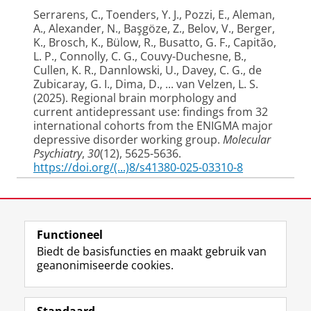
Serrarens, C., Toenders, Y. J., Pozzi, E.
, Aleman,
A.
, Alexander, N., Başgöze, Z., Belov, V., Berger,
K., Brosch, K., Bülow, R., Busatto, G. F., Capitão,
L. P., Connolly, C. G., Couvy-Duchesne, B.,
Cullen, K. R., Dannlowski, U., Davey, C. G., de
Zubicaray, G. I., Dima, D., ... van Velzen, L. S.
(2025).
Regional brain morphology and
current antidepressant use: findings from 32
international cohorts from the ENIGMA major
depressive disorder working group
.
Molecular
Psychiatry
,
30
(12), 5625-5636.
https://doi.org/(...)8/s41380-025-03310-8
2024
Laatst gewijzigd:
25 juni 2026 14:10
Broeders, T. A. A., Linsen, F., Louter, T. S.,
Nawijn, L., Penninx, B. W. J. H.
, van Tol, M. J.
, van
Functioneel
View this page in:
English
der Wee, N. J. A., Veltman, D. J., van der Werf, Y.
Biedt de basisfuncties en maakt gebruik van
D., Schoonheim, M. M., & Vinkers, C. H. (2024).
geanonimiseerde cookies.
Dynamic reconfigurations of brain networks in
depressive and anxiety disorders: The
F
L
R
I
Y
Volg de RUG
influence of antidepressants
.
Psychiatry
a
i
S
n
o