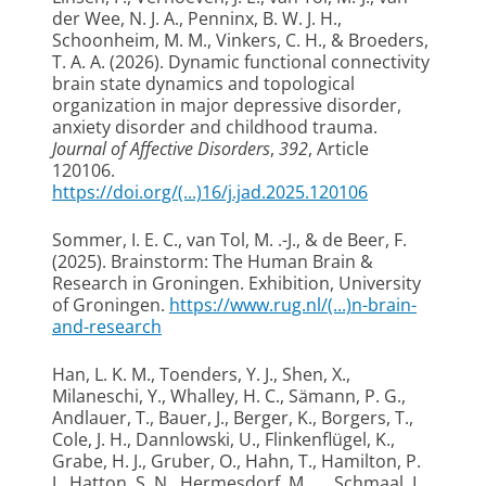
der Wee, N. J. A., Penninx, B. W. J. H.,
Schoonheim, M. M., Vinkers, C. H., & Broeders,
T. A. A. (2026).
Dynamic functional connectivity
brain state dynamics and topological
organization in major depressive disorder,
anxiety disorder and childhood trauma
.
Journal of Affective Disorders
,
392
, Article
120106.
https://doi.org/(...)16/j.jad.2025.120106
Sommer, I. E. C.
, van Tol, M. .-J.
, & de Beer, F.
(2025).
Brainstorm: The Human Brain &
Research in Groningen
. Exhibition, University
of Groningen.
https://www.rug.nl/(...)n-brain-
and-research
Han, L. K. M., Toenders, Y. J., Shen, X.,
Milaneschi, Y., Whalley, H. C., Sämann, P. G.,
Andlauer, T., Bauer, J., Berger, K., Borgers, T.,
Cole, J. H., Dannlowski, U., Flinkenflügel, K.,
Grabe, H. J., Gruber, O., Hahn, T., Hamilton, P.
J., Hatton, S. N., Hermesdorf, M., ... Schmaal, L.