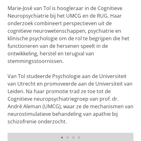
Marie-José van Tol is hoogleraar in de Cognitieve
Neuropsychiatrie bij het UMCG en de RUG. Haar
onderzoek combineert perspectieven uit de
cognitieve neurowetenschappen, psychiatrie en
klinische psychologie om de rol te begrijpen die het
functioneren van de hersenen speelt in de
ontwikkeling, herstel en terugval van
stemmingsstoornissen.
Van Tol studeerde Psychologie aan de Universiteit
van Utrecht en promoveerde aan de Universiteit van
Leiden. Na haar promotie trad ze toe tot de
Cognitieve neuropsychiatriegroep van prof. dr.
André Aleman (UMCG), waar ze de mechanismen van
neurostimulatieve behandeling van apathie bij
schizofrenie onderzocht.
Een nieuwe taal leren om ouderdomsziektes te
voorkomen
Pas uw cookie instellingen aan
om deze
video te zien