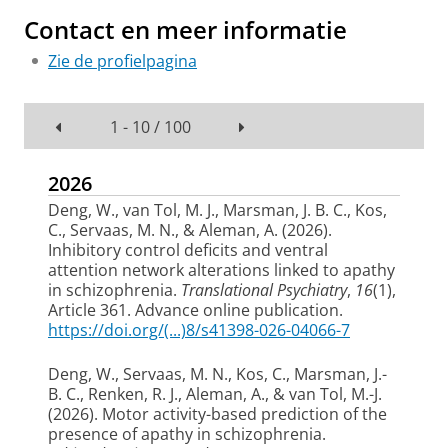
Contact en meer informatie
Zie de profielpagina
1 - 10 / 100
2026
Deng, W.
, van Tol, M. J.
, Marsman, J. B. C.
, Kos,
C.
, Servaas, M. N.
, & Aleman, A.
(2026).
Inhibitory control deficits and ventral
attention network alterations linked to apathy
in schizophrenia
.
Translational Psychiatry
,
16
(1),
Article 361. Advance online publication.
https://doi.org/(...)8/s41398-026-04066-7
Deng, W.
, Servaas, M. N.
, Kos, C.
, Marsman, J.-
B. C.
, Renken, R. J.
, Aleman, A.
, & van Tol, M.-J.
(2026).
Motor activity-based prediction of the
presence of apathy in schizophrenia
.