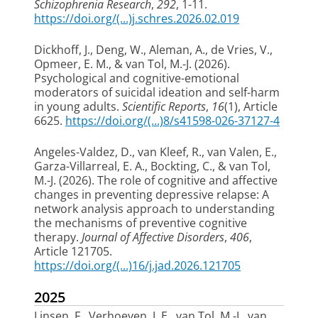
Schizophrenia Research
,
292
, 1-11.
https://doi.org/(...)j.schres.2026.02.019
Dickhoff, J.
, Deng, W.
, Aleman, A.
, de Vries, V.
,
Opmeer, E. M.
, & van Tol, M.-J.
(2026).
Psychological and cognitive-emotional
moderators of suicidal ideation and self-harm
in young adults
.
Scientific Reports
,
16
(1), Article
6625.
https://doi.org/(...)8/s41598-026-37127-4
Angeles-Valdez, D.
, van Kleef, R.
, van Valen, E.,
Garza-Villarreal, E. A., Bockting, C.
, & van Tol,
M.-J.
(2026).
The role of cognitive and affective
changes in preventing depressive relapse: A
network analysis approach to understanding
the mechanisms of preventive cognitive
therapy
.
Journal of Affective Disorders
,
406
,
Article 121705.
https://doi.org/(...)16/j.jad.2026.121705
2025
Linsen, F., Verhoeven, J. E.
, van Tol, M.-J.
, van