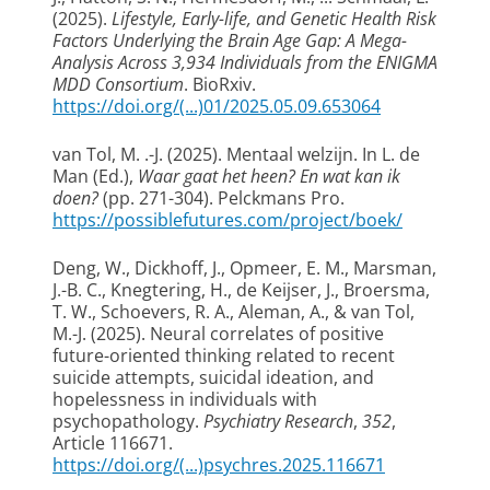
(2025).
Lifestyle, Early-life, and Genetic Health Risk
Factors Underlying the Brain Age Gap: A Mega-
Analysis Across 3,934 Individuals from the ENIGMA
MDD Consortium
. BioRxiv.
https://doi.org/(...)01/2025.05.09.653064
van Tol, M. .-J.
(2025).
Mentaal welzijn
. In L. de
Man (Ed.),
Waar gaat het heen? En wat kan ik
doen?
(pp. 271-304). Pelckmans Pro.
https://possiblefutures.com/project/boek/
Deng, W.
, Dickhoff, J.
, Opmeer, E. M.
, Marsman,
J.-B. C.
, Knegtering, H.
, de Keijser, J.
, Broersma,
T. W.
, Schoevers, R. A.
, Aleman, A.
, & van Tol,
M.-J.
(2025).
Neural correlates of positive
future-oriented thinking related to recent
suicide attempts, suicidal ideation, and
hopelessness in individuals with
psychopathology
.
Psychiatry Research
,
352
,
Article 116671.
https://doi.org/(...)psychres.2025.116671