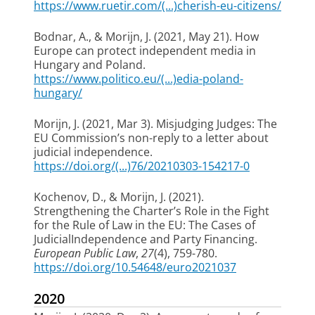
https://www.ruetir.com/(...)cherish-eu-citizens/
Bodnar, A.
, & Morijn, J.
(2021, May 21).
How
Europe can protect independent media in
Hungary and Poland
.
https://www.politico.eu/(...)edia-poland-
hungary/
Morijn, J.
(2021, Mar 3).
Misjudging Judges: The
EU Commission’s non-reply to a letter about
judicial independence
.
https://doi.org/(...)76/20210303-154217-0
Kochenov, D.
, & Morijn, J.
(2021).
Strengthening the Charter’s Role in the Fight
for the Rule of Law in the EU: The Cases of
JudicialIndependence and Party Financing
.
European Public Law
,
27
(4), 759-780.
https://doi.org/10.54648/euro2021037
2020