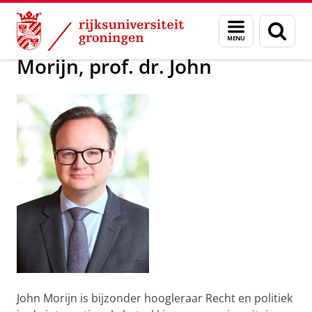
Skip
Skip
Over ons
Actueel
Voor de pers
Menu
Zoek
to
to
en
Content
Navigation
zoeken
Morijn, prof. dr. John
John Morijn is bijzonder hoogleraar Recht en politiek