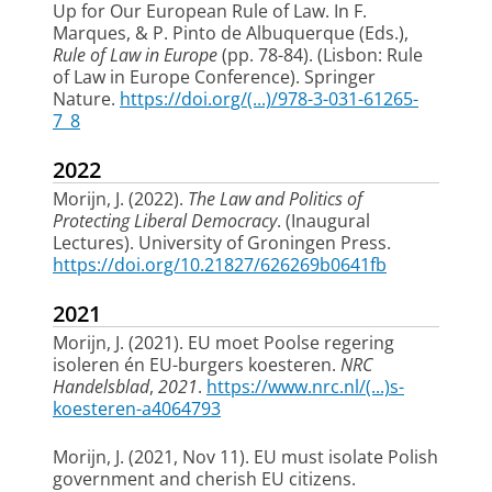
Up for Our European Rule of Law
. In F.
Marques, & P. Pinto de Albuquerque (Eds.),
Rule of Law in Europe
(pp. 78-84). (Lisbon: Rule
of Law in Europe Conference). Springer
Nature.
https://doi.org/(...)/978-3-031-61265-
7_8
2022
Morijn, J.
(2022).
The Law and Politics of
Protecting Liberal Democracy
. (Inaugural
Lectures). University of Groningen Press.
https://doi.org/10.21827/626269b0641fb
2021
Morijn, J.
(2021).
EU moet Poolse regering
isoleren én EU-burgers koesteren
.
NRC
Handelsblad
,
2021
.
https://www.nrc.nl/(...)s-
koesteren-a4064793
Morijn, J.
(2021, Nov 11).
EU must isolate Polish
government and cherish EU citizens
.