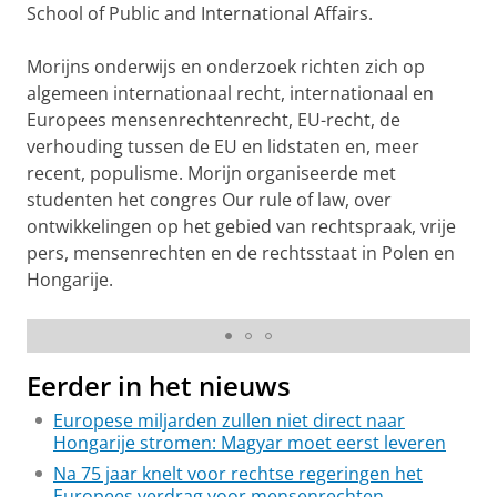
School of Public and International Affairs.
Morijns onderwijs en onderzoek richten zich op
algemeen internationaal recht, internationaal en
Europees mensenrechtenrecht, EU-recht, de
verhouding tussen de EU en lidstaten en, meer
recent, populisme. Morijn organiseerde met
studenten het congres Our rule of law, over
ontwikkelingen op het gebied van rechtspraak, vrije
pers, mensenrechten en de rechtsstaat in Polen en
Hongarije.
ARW neemt je mee - Interview met mr. John Morijn
Pas uw cookie instellingen aan
om deze
video te zien
Eerder in het nieuws
Europese miljarden zullen niet direct naar
Hongarije stromen: Magyar moet eerst leveren
Na 75 jaar knelt voor rechtse regeringen het
Europees verdrag voor mensenrechten