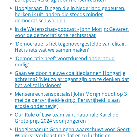
Hoogleraar: 'Dingen die in Nederland gebeuren,
herken ik uit landen die steeds minder
democratisch worden'
In de Wetenschap-podcast - John Morijn: Gevaren
voor de democratische rechtsstaat
'Democratie is het tegenovergestelde van elitair.
Het is iets wat we samen maken'
'Democratie heeft voortdurend onderhoud
nodig'
Gaan we door nieuwe coalitieplannen Hongarije
achterna? 'Niet zo arrogant zijn om te denken dat
het wel zal loslopen'
Mensenrechtenspecialist John Morijn houdt op 3
mei de persvrijheid-lezing: 'Persvrijheid is aan
erosie onderhevig'
Our Rule of Law-team wint nationale Karel de
Grote-prijs 2024 voor jongeren
Hoogleraar uit Groningen waarschuwt voor Geert
Wilders: 'Verbaast me dat er zo luchtig en