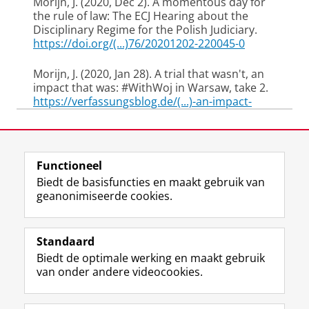
Morijn, J.
(2020, Dec 2).
A momentous day for
the rule of law: The ECJ Hearing about the
Disciplinary Regime for the Polish Judiciary
.
https://doi.org/(...)76/20201202-220045-0
Morijn, J.
(2020, Jan 28).
A trial that wasn't, an
impact that was: #WithWoj in Warsaw, take 2
.
https://verfassungsblog.de/(...)-an-impact-
that-was/
Laatst gewijzigd:
07 mei 2026 11:52
Morijn, J.
, & Kochenov, D.
(2020).
Augmenting
the Charter’s Role in the Fight for the Rule of Law
Functioneel
View this page in:
English
in the European Union: The Cases of Judicial
Biedt de basisfuncties en maakt gebruik van
Independence and Party Financing
. (Reconnect
geanonimiseerde cookies.
Working Paper; No. 11). Reconnect.
F
L
R
I
Y
Volg de RUG
Morijn, J.
(2020). Case note: ECLI:EU:C:2020:792
a
i
S
n
o
Standaard
en ECLI:EU:C:2020:476. Case note on: Hof van
c
n
S
s
u
Biedt de optimale werking en maakt gebruik
Justitie Europese Unie,
06/10/2020
,
e
k
-
t
T
Studiekiezers
van onder andere videocookies.
ECLI:EU:C:2020:792, ECLI:EU:C:2020:476
EHRC
b
e
f
a
u
Updates
, 2020.
Maatschappij/bedrijven
o
d
e
g
b
o
I
e
r
e