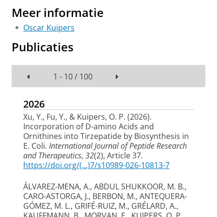
Meer informatie
Oscar Kuipers
Publicaties
1 - 10 / 100
2026
Xu, Y.
, Fu, Y.
, & Kuipers, O. P.
(2026).
Incorporation of D-amino Acids and
Ornithines into Tirzepatide by Biosynthesis in
E. Coli
.
International Journal of Peptide Research
and Therapeutics
,
32
(2), Article 37.
https://doi.org/(...)7/s10989-026-10813-7
ÁLVAREZ-MENA, A., ABDUL SHUKKOOR, M. B.,
CARO-ASTORGA, J., BERBON, M., ANTEQUERA-
GÓMEZ, M. L., GRIFÉ-RUIZ, M., GRÉLARD, A.,
KAUFFMANN, B., MORVAN, E.
, KUIPERS, O. P.
,