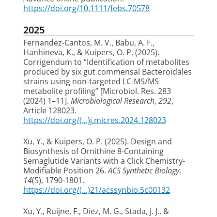
https://doi.org/10.1111/febs.70578
2025
Fernandez-Cantos, M. V.
, Babu, A. F.,
Hanhineva, K.
, & Kuipers, O. P.
(2025).
Corrigendum to “Identification of metabolites
produced by six gut commensal Bacteroidales
strains using non-targeted LC-MS/MS
metabolite profiling” [Microbiol. Res. 283
(2024) 1–11]
.
Microbiological Research
,
292
,
Article 128023.
https://doi.org/(...)j.micres.2024.128023
Xu, Y.
, & Kuipers, O. P.
(2025).
Design and
Biosynthesis of Ornithine 8-Containing
Semaglutide Variants with a Click Chemistry-
Modifiable Position 26
.
ACS Synthetic Biology
,
14
(5), 1790-1801.
https://doi.org/(...)21/acssynbio.5c00132
Xu, Y.
, Ruijne, F.
, Diez, M. G., Stada, J. J.
, &