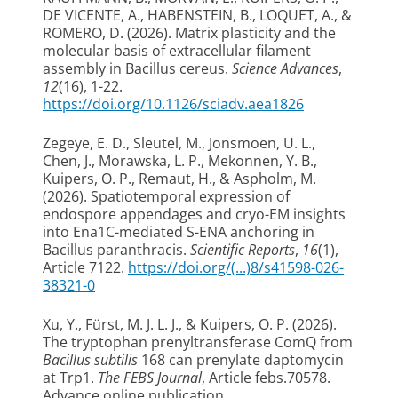
DE VICENTE, A., HABENSTEIN, B., LOQUET, A., &
ROMERO, D. (2026).
Matrix plasticity and the
molecular basis of extracellular filament
assembly in Bacillus cereus
.
Science Advances
,
12
(16), 1-22.
https://doi.org/10.1126/sciadv.aea1826
Zegeye, E. D., Sleutel, M., Jonsmoen, U. L.
,
Chen, J.
, Morawska, L. P.
, Mekonnen, Y. B.
,
Kuipers, O. P.
, Remaut, H., & Aspholm, M.
(2026).
Spatiotemporal expression of
endospore appendages and cryo-EM insights
into Ena1C-mediated S-ENA anchoring in
Bacillus paranthracis
.
Scientific Reports
,
16
(1),
Article 7122.
https://doi.org/(...)8/s41598-026-
38321-0
Xu, Y.
, Fürst, M. J. L. J.
, & Kuipers, O. P.
(2026).
The tryptophan prenyltransferase ComQ from
Bacillus subtilis
168 can prenylate daptomycin
at Trp1
.
The FEBS Journal
, Article febs.70578.
Advance online publication.