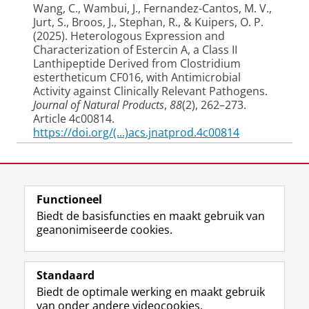
Wang, C.
, Wambui, J.
, Fernandez-Cantos, M. V.
,
Jurt, S.
, Broos, J.
, Stephan, R.
, & Kuipers, O. P.
(2025).
Heterologous Expression and
Characterization of Estercin A, a Class II
Lanthipeptide Derived from Clostridium
estertheticum CF016, with Antimicrobial
Activity against Clinically Relevant Pathogens.
Journal of Natural Products
,
88
(2), 262–273.
Article 4c00814.
https://doi.org/(...)acs.jnatprod.4c00814
Belmonte-Reche, E., Martínez-García, M.
, De
Laatst gewijzigd:
19 februari 2026 14:12
Jong, A.
, Kuipers, O. P.
, & Cebrián, R. (2025).
Insight into the epigenetic regulation of gene
Functioneel
View this page in:
English
expression in the bloodstream and procyclic
Biedt de basisfuncties en maakt gebruik van
forms of
Trypanosoma brucei
through the
geanonimiseerde cookies.
involvement of G-quadruplexes
.
NAR genomics
and bioinformatics
,
7
(3), Article lqaf100.
F
L
R
I
Y
Volg de RUG
https://doi.org/10.1093/nargab/lqaf100
a
i
S
n
o
Standaard
c
n
S
s
u
Arias-Orozco, P.
, Cebrián, R.
, de Jong, A.
, &
Biedt de optimale werking en maakt gebruik
e
k
-
t
T
Studiekiezers
Kuipers, O. P.
(2025).
Synechococsins:
van onder andere videocookies.
b
e
f
a
u