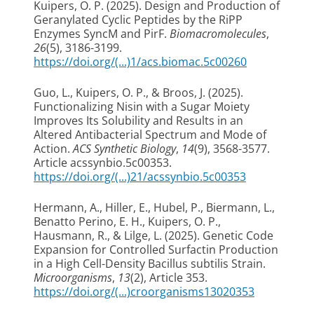
Kuipers, O. P.
(2025).
Design and Production of
Geranylated Cyclic Peptides by the RiPP
Enzymes SyncM and PirF
.
Biomacromolecules
,
26
(5), 3186-3199.
https://doi.org/(...)1/acs.biomac.5c00260
Guo, L.
, Kuipers, O. P.
, & Broos, J.
(2025).
Functionalizing Nisin with a Sugar Moiety
Improves Its Solubility and Results in an
Altered Antibacterial Spectrum and Mode of
Action
.
ACS Synthetic Biology
,
14
(9), 3568-3577.
Article acssynbio.5c00353.
https://doi.org/(...)21/acssynbio.5c00353
Hermann, A., Hiller, E., Hubel, P., Biermann, L.,
Benatto Perino, E. H.
, Kuipers, O. P.
,
Hausmann, R., & Lilge, L. (2025).
Genetic Code
Expansion for Controlled Surfactin Production
in a High Cell-Density Bacillus subtilis Strain
.
Microorganisms
,
13
(2), Article 353.
https://doi.org/(...)croorganisms13020353