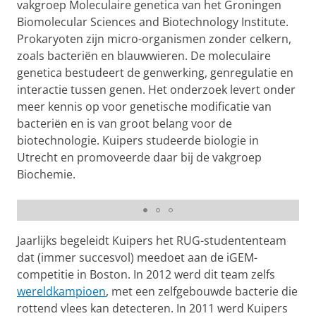
vakgroep Moleculaire genetica van het Groningen
Biomolecular Sciences and Biotechnology Institute.
Prokaryoten zijn micro-organismen zonder celkern,
zoals bacteriën en blauwwieren. De moleculaire
genetica bestudeert de genwerking, genregulatie en
interactie tussen genen. Het onderzoek levert onder
meer kennis op voor genetische modificatie van
bacteriën en is van groot belang voor de
biotechnologie. Kuipers studeerde biologie in
Utrecht en promoveerde daar bij de vakgroep
Biochemie.
De zoektocht naar nieuwe antibiotica
Pas uw cookie instellingen aan
om deze
video te zien
Jaarlijks begeleidt Kuipers het RUG-studententeam
dat (immer succesvol) meedoet aan de iGEM-
competitie in Boston. In 2012 werd dit team zelfs
wereldkampioen
, met een zelfgebouwde bacterie die
rottend vlees kan detecteren. In 2011 werd Kuipers