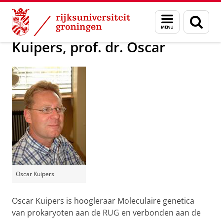
Skip
Skip
Over ons
Actueel
Voor de pers
Menu
Zoek
to
to
en
Content
Navigation
zoeken
Kuipers, prof. dr. Oscar
Oscar Kuipers
Oscar Kuipers is hoogleraar Moleculaire genetica
van prokaryoten aan de RUG en verbonden aan de