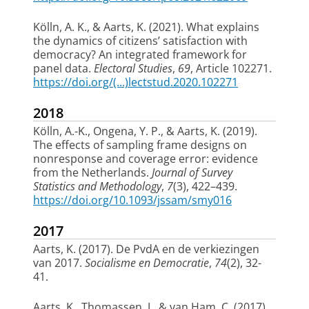
Kölln, A. K.
, & Aarts, K.
(2021).
What explains
the dynamics of citizens’ satisfaction with
democracy? An integrated framework for
panel data
.
Electoral Studies
,
69
, Article 102271.
https://doi.org/(...)lectstud.2020.102271
2018
Kölln, A.-K.
, Ongena, Y. P.
, & Aarts, K.
(2019).
The effects of sampling frame designs on
nonresponse and coverage error: evidence
from the Netherlands
.
Journal of Survey
Statistics and Methodology
,
7
(3), 422–439.
https://doi.org/10.1093/jssam/smy016
2017
Aarts, K.
(2017).
De PvdA en de verkiezingen
van 2017
.
Socialisme en Democratie
,
74
(2), 32-
41.
Aarts, K.
, Thomassen, J., & van Ham, C. (2017).