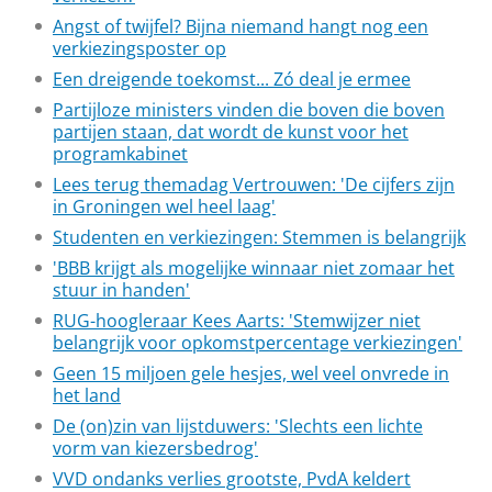
Angst of twijfel? Bijna niemand hangt nog een
verkiezingsposter op
Een dreigende toekomst... Zó deal je ermee
Partijloze ministers vinden die boven die boven
partijen staan, dat wordt de kunst voor het
programkabinet
Lees terug themadag Vertrouwen: 'De cijfers zijn
in Groningen wel heel laag'
Studenten en verkiezingen: Stemmen is belangrijk
'BBB krijgt als mogelijke winnaar niet zomaar het
stuur in handen'
RUG-hoogleraar Kees Aarts: 'Stemwijzer niet
belangrijk voor opkomstpercentage verkiezingen'
Geen 15 miljoen gele hesjes, wel veel onvrede in
het land
De (on)zin van lijstduwers: 'Slechts een lichte
vorm van kiezersbedrog'
VVD ondanks verlies grootste, PvdA keldert