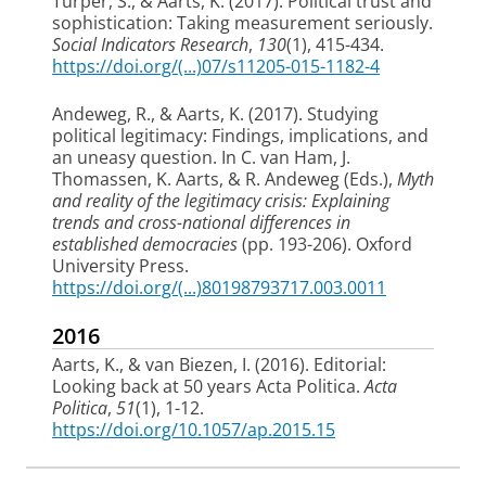
Turper, S.
, & Aarts, K.
(2017).
Political trust and
sophistication: Taking measurement seriously
.
Social Indicators Research
,
130
(1), 415-434.
https://doi.org/(...)07/s11205-015-1182-4
Andeweg, R.
, & Aarts, K.
(2017).
Studying
political legitimacy: Findings, implications, and
an uneasy question
. In C. van Ham, J.
Thomassen, K. Aarts, & R. Andeweg (Eds.),
Myth
and reality of the legitimacy crisis: Explaining
trends and cross-national differences in
established democracies
(pp. 193-206). Oxford
University Press.
https://doi.org/(...)80198793717.003.0011
2016
Aarts, K.
, & van Biezen, I. (2016).
Editorial:
Looking back at 50 years Acta Politica
.
Acta
Politica
,
51
(1), 1-12.
https://doi.org/10.1057/ap.2015.15
Tillie, J., van Holsteyn, J., van der Kolk, H.
, &