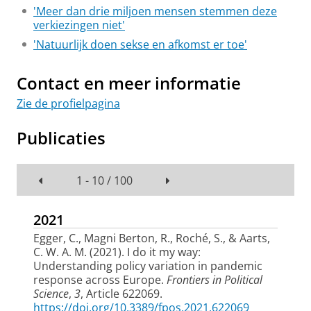
'Meer dan drie miljoen mensen stemmen deze
verkiezingen niet'
'Natuurlijk doen sekse en afkomst er toe'
Contact en meer informatie
Zie de profielpagina
Publicaties
1 - 10 / 100
2021
Egger, C.
, Magni Berton, R., Roché, S.
, & Aarts,
C. W. A. M.
(2021).
I do it my way:
Understanding policy variation in pandemic
response across Europe
.
Frontiers in Political
Science
,
3
, Article 622069.
https://doi.org/10.3389/fpos.2021.622069