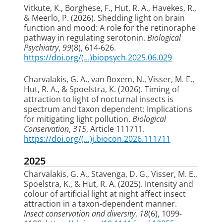
Vitkute, K.
, Borghese, F.
, Hut, R. A.
, Havekes, R.
,
& Meerlo, P.
(2026).
Shedding light on brain
function and mood: A role for the retinoraphe
pathway in regulating serotonin
.
Biological
Psychiatry
,
99
(8), 614-626.
https://doi.org/(...)biopsych.2025.06.029
Charvalakis, G. A.
, van Boxem, N.
, Visser, M. E.
,
Hut, R. A.
, & Spoelstra, K. (2026).
Timing of
attraction to light of nocturnal insects is
spectrum and taxon dependent: Implications
for mitigating light pollution
.
Biological
Conservation
,
315
, Article 111711.
https://doi.org/(...)j.biocon.2026.111711
2025
Charvalakis, G. A.
, Stavenga, D. G.
, Visser, M. E.
,
Spoelstra, K.
, & Hut, R. A.
(2025).
Intensity and
colour of artificial light at night affect insect
attraction in a taxon-dependent manner
.
Insect conservation and diversity
,
18
(6), 1099-