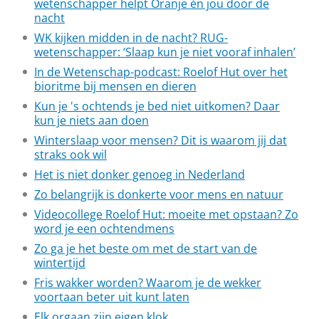
wetenschapper helpt Oranje én jou door de
nacht
WK kijken midden in de nacht? RUG-
wetenschapper: ‘Slaap kun je niet vooraf inhalen’
In de Wetenschap-podcast: Roelof Hut over het
bioritme bij mensen en dieren
Kun je 's ochtends je bed niet uitkomen? Daar
kun je niets aan doen
Winterslaap voor mensen? Dit is waarom jij dat
straks ook wil
Het is niet donker genoeg in Nederland
Zo belangrijk is donkerte voor mens en natuur
Videocollege Roelof Hut: moeite met opstaan? Zo
word je een ochtendmens
Zo ga je het beste om met de start van de
wintertijd
Fris wakker worden? Waarom je de wekker
voortaan beter uit kunt laten
Elk orgaan zijn eigen klok