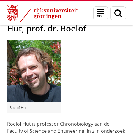
Skip
Skip
Over ons
Actueel
Voor de pers
Menu
Zoek
to
to
en
Content
Navigation
zoeken
Hut, prof. dr. Roelof
Roelof Hut
Roelof Hut is professor Chronobiology aan de
Faculty of Science and Engineering. In zijn onderzoek