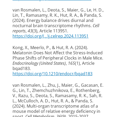
van Rosmalen, L.
, Deota, S., Maier, G., Le, H. D.,
Lin, T., Ramasamy, R. K.
, Hut, R. A.
, & Panda, S.
(2024).
Energy balance drives diurnal and
nocturnal brain transcriptome rhythms
.
Cell
reports
,
43
(3), Article 113951.
https://doi.org/(...)j.celrep.2024.113951
Kong, X.
, Meerlo, P.
, & Hut, R. A.
(2024).
Melatonin Does Not Affect the Stress-Induced
Phase Shifts of Peripheral Clocks in Male Mice
.
Endocrinology (United States)
,
165
(1), Article
bqad183.
https://doi.org/10.1210/endocr/bqad183
van Rosmalen, L.
, Zhu, J.
, Maier, G., Gacasan, E.
G., Lin, T.
, Zhemchuzhnikova, E.
, Rothenberg,
V., Razu, S., Deota, S., Ramasamy, R. K., Sah, R.
L., McCulloch, A. D.
, Hut, R. A.
, & Panda, S.
(2024).
Multi-organ transcriptome atlas of a
mouse model of relative energy deficiency in
sport
.
Cell Metabolism
,
36
(9), 2015-2037.