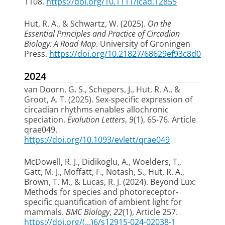
1108.
https://doi.org/10.1111/icad.12855
Hut, R. A.
, & Schwartz, W.
(2025).
On the
Essential Principles and Practice of Circadian
Biology: A Road Map
. University of Groningen
Press.
https://doi.org/10.21827/68629ef93c8d0
2024
van Doorn, G. S.
, Schepers, J.
, Hut, R. A.
, &
Groot, A. T. (2025).
Sex-specific expression of
circadian rhythms enables allochronic
speciation
.
Evolution Letters
,
9
(1), 65-76. Article
qrae049.
https://doi.org/10.1093/evlett/qrae049
McDowell, R. J., Didikoglu, A., Woelders, T.,
Gatt, M. J., Moffatt, F., Notash, S.
, Hut, R. A.
,
Brown, T. M., & Lucas, R. J. (2024).
Beyond Lux:
Methods for species and photoreceptor-
specific quantification of ambient light for
mammals
.
BMC Biology
,
22
(1), Article 257.
https://doi.org/(...)6/s12915-024-02038-1