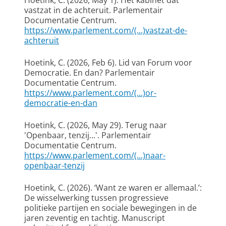
Hoetink, C.
(2026, May 1).
Het kabinet dat
vastzat in de achteruit
. Parlementair
Documentatie Centrum.
https://www.parlement.com/(...)vastzat-de-
achteruit
Hoetink, C.
(2026, Feb 6).
Lid van Forum voor
Democratie. En dan?
Parlementair
Documentatie Centrum.
https://www.parlement.com/(...)or-
democratie-en-dan
Hoetink, C.
(2026, May 29).
Terug naar
'Openbaar, tenzij...'
. Parlementair
Documentatie Centrum.
https://www.parlement.com/(...)naar-
openbaar-tenzij
Hoetink, C.
(2026).
‘Want ze waren er allemaal.’:
De wisselwerking tussen progressieve
politieke partijen en sociale bewegingen in de
jaren zeventig en tachtig
. Manuscript