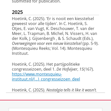
submitted for publication.
2025
Hoetink, C.
(2025).
‘Er is nooit een kiesstelsel
geweest voor alle tijden'
. In C. Hoetink, S.
Otjes, E. van Vugt, K. Deschouwer, T. van der
Meer, L. Trapman, B. Michel, N. Vissers, H. van
der Kolk, J. Gijsenbergh , & S. Schaudt (Eds.),
Overwegingen voor een nieuw kiesstelsel
(pp. 5-9).
(Montesquieu Reeks; Vol. 14). Montesquieu
Instituut.
Hoetink, C.
(2025).
Het partijpolitieke
congresseizoen, deel 1
.
De Hofvijver
,
15
(167).
https://www.montesquieu-
instituut.nl/(...)_congresseizoen_deel
Hoetink, C.
(2025).
Nostalgia tells it like it wasn’t.
Revisiting the decline-of-democracy debate in the
1990s, the case of the Netherlands: Working paper
Laatst gewijzigd:
16 maart 2026 13:48
for workshop ‘Revisiting the democratic age’
Consensus, Contestation and Nostalgia in Western