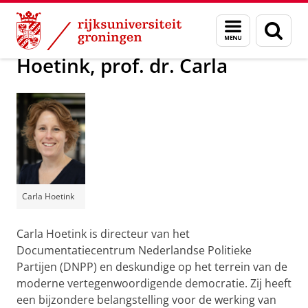
Skip
Skip
Over ons
Actueel
Voor de pers
Menu
Zoek
to
to
en
Content
Navigation
zoeken
Hoetink, prof. dr. Carla
Carla Hoetink
Carla Hoetink is directeur van het
Documentatiecentrum Nederlandse Politieke
Partijen (DNPP) en deskundige op het terrein van de
moderne vertegenwoordigende democratie. Zij heeft
een bijzondere belangstelling voor de werking van