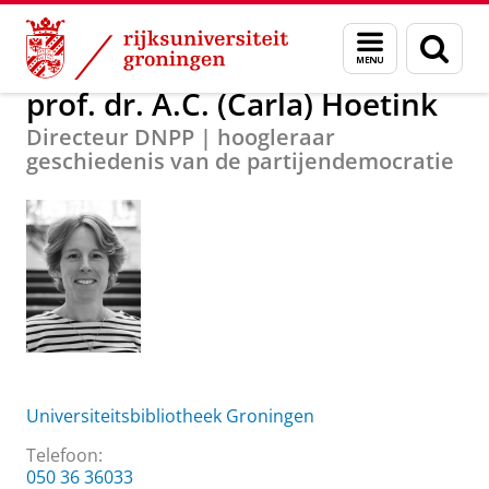
Skip
Skip
Over ons
prof. dr. A.C. (Carla) Hoetink
Menu
Zoek
to
to
en
Content
Navigation
zoeken
prof. dr. A.C. (Carla) Hoetink
Directeur DNPP | hoogleraar
geschiedenis van de partijendemocratie
Universiteitsbibliotheek Groningen
Telefoon:
050 36 36033