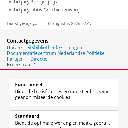
Lid jury Prinsjesprijs
Lid jury Libris Geschiedenisprijs
Laatst gewijzigd:
07 augustus 2026 07:47
Contactgegevens
Universiteitsbibliotheek Groningen
Documentatiecentrum Nederlandse Politieke
Partijen — Directie
Broerstraat 4
9712 CP Groningen
Nederland
Functioneel
Biedt de basisfuncties en maakt gebruik van
geanonimiseerde cookies.
F
L
R
I
Y
Volg de RUG
a
i
S
n
o
Standaard
c
n
S
s
u
Biedt de optimale werking en maakt gebruik
e
k
-
t
T
Studiekiezers