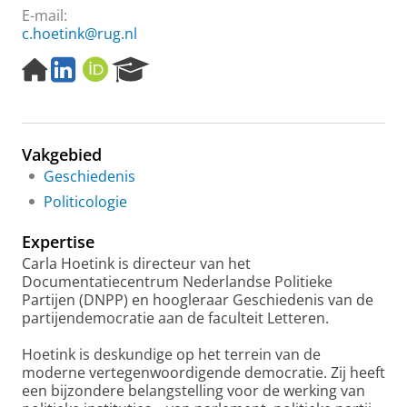
E-mail:
c.hoetink@rug.nl
H
L
O
R
o
i
R
e
m
n
C
s
e
k
I
e
p
e
D
a
Vakgebied
a
d
r
g
I
c
Geschiedenis
e
n
h
Politicologie
P
o
Expertise
r
Carla Hoetink is directeur van het
t
Documentatiecentrum Nederlandse Politieke
a
Partijen (DNPP) en hoogleraar Geschiedenis van de
l
partijendemocratie aan de faculteit Letteren.
Hoetink is deskundige op het terrein van de
moderne vertegenwoordigende democratie. Zij heeft
een bijzondere belangstelling voor de werking van