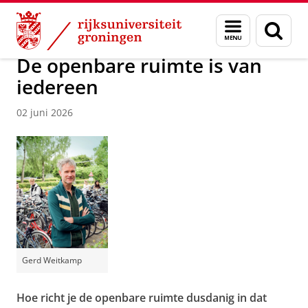
Skip
Skip
Over ons
Actueel
Nieuws
Menu
Zoek
to
to
en
Content
Navigation
zoeken
De openbare ruimte is van
iedereen
02 juni 2026
Gerd Weitkamp
Hoe richt je de openbare ruimte dusdanig in dat