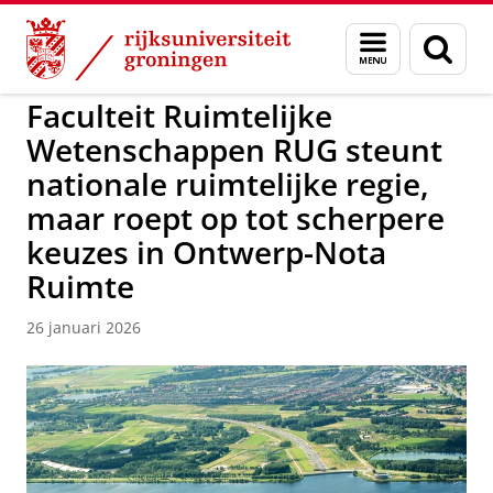
Skip
Skip
to
to
Over ons
Faculteit Ruimtelijke Wetenschappen
Menu
Zoek
Content
Navigation
en
zoeken
Faculteit Ruimtelijke
Wetenschappen RUG steunt
nationale ruimtelijke regie,
maar roept op tot scherpere
keuzes in Ontwerp-Nota
Ruimte
26 januari 2026