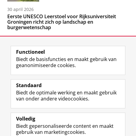
30 april 2026
Eerste UNESCO Leerstoel voor Rijksuniversiteit
Groningen richt zich op landschap en
burgerwetenschap
Functioneel
Biedt de basisfuncties en maakt gebruik van
geanonimiseerde cookies.
F
L
R
I
Y
Volg de RUG
a
i
S
n
o
Standaard
c
n
S
s
u
Biedt de optimale werking en maakt gebruik
e
k
-
t
T
Studiekiezers
van onder andere videocookies.
b
e
f
a
u
Maatschappij/bedrijven
o
d
e
g
b
o
I
e
r
e
Alumni
k
n
d
a
-
Volledig
p
-
R
m
k
Biedt gepersonaliseerde content en maakt
Over ons
a
p
i
-
a
gebruik van marketingcookies.