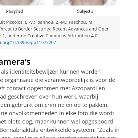
 Piccolos, E.-V.; Ioannou, Z.-M.; Paschou, M.;
Threat to Border Security: Recent Advances and Open
re 1, onder de Creative Commons Attribution 4.0
oi.org/10.3390/app11073207
amera’s
 als identiteitsbewijzen kunnen worden
de organisatie die verantwoordelijk is voor de
eft contact opgenomen met Azzopardi en
ad geschreven over hun werk, waarbij
rden gebruikt om criminelen op te pakken.
eine onvolkomenheden in elke foto die wordt
het blote oog, maar kunnen wel opgespoord
Bennabhaktula ontwikkelde systeem. “Zoals in