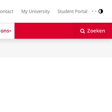
ontact
My University
Student Portal
Contr
Nederlands
English
 ons
Zoeken