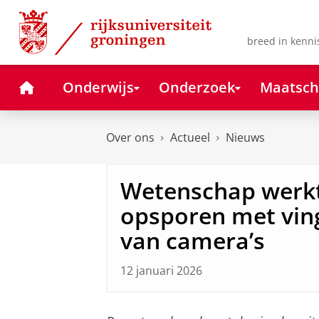
Skip
Skip
to
to
Content
Navigation
breed in kenni
Home
Onderwijs
Onderzoek
Maatsch
Over ons
Actueel
Nieuws
Wetenschap werkt
opsporen met vin
van camera’s
12 januari 2026