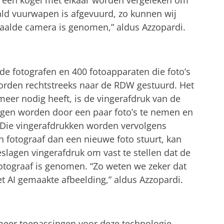
n een kogel met elkaar worden vergeleken om
ald vuurwapen is afgevuurd, zo kunnen wij
aalde camera is genomen,” aldus Azzopardi.
de fotografen en 400 fotoapparaten die foto’s
rden rechtstreeks naar de RDW gestuurd. Het
eer nodig heeft, is de vingerafdruk van de
gen worden door een paar foto’s te nemen en
 Die vingerafdrukken worden vervolgens
n fotograaf dan een nieuwe foto stuurt, kan
lagen vingerafdruk om vast te stellen dat de
otograaf is genomen. “Zo weten we zeker dat
et AI gemaakte afbeelding,” aldus Azzopardi.
 meer toepassingen voor deze technologie.