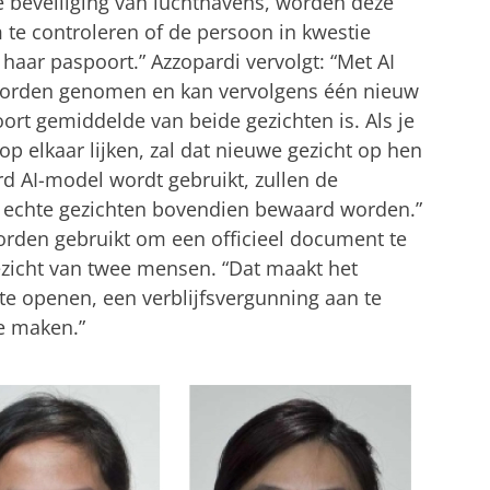
e beveiliging van luchthavens, worden deze
te controleren of de persoon in kwestie
haar paspoort.” Azzopardi vervolgt: “Met AI
 worden genomen en kan vervolgens één nieuw
ort gemiddelde van beide gezichten is. Als je
p elkaar lijken, zal dat nieuwe gezicht op hen
rd AI-model wordt gebruikt, zullen de
 echte gezichten bovendien bewaard worden.”
orden gebruikt om een officieel document te
zicht van twee mensen. “Dat maakt het
e openen, een verblijfsvergunning aan te
te maken.”