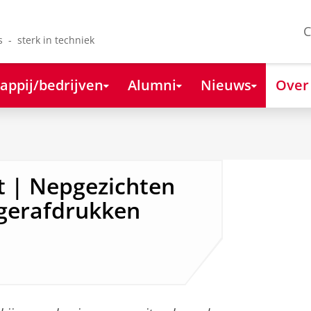
C
s - sterk in techniek
appij/bedrijven
Alumni
Nieuws
Over
 | Nepgezichten
gerafdrukken