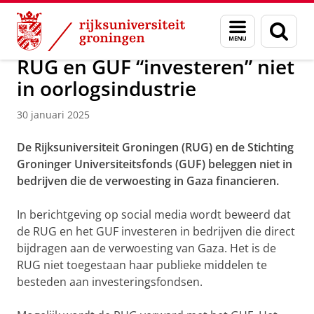
Skip
Skip
Over ons
Actueel
Nieuws
Menu
Zoek
to
to
en
Content
Navigation
zoeken
RUG en GUF “investeren” niet
in oorlogsindustrie
30 januari 2025
De Rijksuniversiteit Groningen (RUG) en de Stichting
Groninger Universiteitsfonds (GUF) beleggen niet in
bedrijven die de verwoesting in Gaza financieren.
In berichtgeving op social media wordt beweerd dat
de RUG en het GUF investeren in bedrijven die direct
bijdragen aan de verwoesting van Gaza. Het is de
RUG niet toegestaan haar publieke middelen te
besteden aan investeringsfondsen.