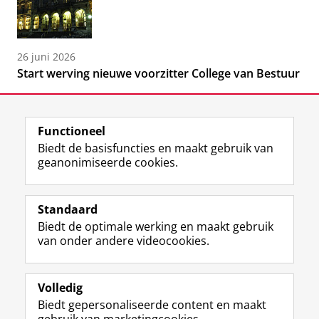
26 juni 2026
Start werving nieuwe voorzitter College van Bestuur
Functioneel
Biedt de basisfuncties en maakt gebruik van
geanonimiseerde cookies.
F
L
R
I
Y
Volg de RUG
a
i
S
n
o
Standaard
c
n
S
s
u
Biedt de optimale werking en maakt gebruik
e
k
-
t
T
Studiekiezers
van onder andere videocookies.
b
e
f
a
u
Maatschappij/bedrijven
o
d
e
g
b
o
I
e
r
e
Alumni
k
n
d
a
-
Volledig
p
-
R
m
k
Biedt gepersonaliseerde content en maakt
Over ons
a
p
i
-
a