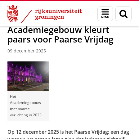
Skip
Skip
Over ons
Actueel
Nieuws
Menu
Zoek
to
to
en
Content
Navigation
zoeken
Academiegebouw kleurt
paars voor Paarse Vrijdag
09 december 2025
Het
Academiegebouw
met paarse
verlichting in 2023
Op 12 december 2025 is het Paarse Vrijdag: een dag