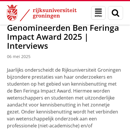
Skip
Skip
Over ons
Actueel
Nieuws
Menu
Zoek
to
to
en
Content
Navigation
zoeken
Genomineerden Ben Feringa
Impact Award 2025 |
Interviews
06 mei 2025
Jaarlijks onderscheidt de Rijksuniversiteit Groningen
bijzondere prestaties van haar onderzoekers en
studenten op het gebied van kennisbenutting met
de Ben Feringa Impact Award. Hiermee worden
wetenschappers en studenten met uitzonderlijke
aandacht voor kennisbenutting in het zonnetje
gezet. Onder kennisbenutting wordt het verbinden
van wetenschappelijk onderzoek aan een
professionele (niet-academische) en/of