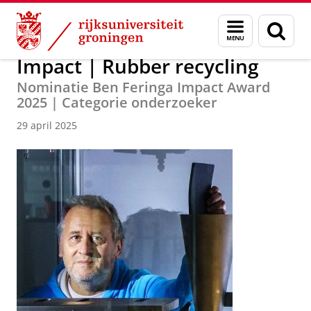
Skip
Skip
Over ons
Actueel
Nieuws
Menu
Zoek
to
to
en
Content
Navigation
zoeken
Impact | Rubber recycling
Nominatie Ben Feringa Impact Award
2025 | Categorie onderzoeker
29 april 2025