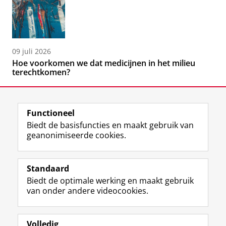
09 juli 2026
Hoe voorkomen we dat medicijnen in het milieu
terechtkomen?
Functioneel
Biedt de basisfuncties en maakt gebruik van
geanonimiseerde cookies.
F
L
R
I
Y
Volg de RUG
a
i
S
n
o
Standaard
c
n
S
s
u
Biedt de optimale werking en maakt gebruik
e
k
-
t
T
Studiekiezers
van onder andere videocookies.
b
e
f
a
u
Maatschappij/bedrijven
o
d
e
g
b
o
I
e
r
e
Alumni
k
n
d
a
-
Volledig