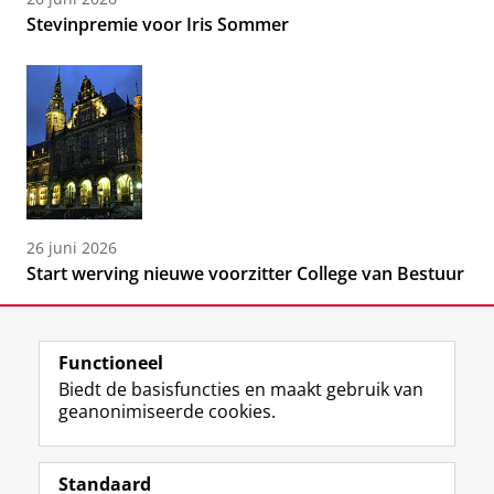
Stevinpremie voor Iris Sommer
26 juni 2026
Start werving nieuwe voorzitter College van Bestuur
Functioneel
Biedt de basisfuncties en maakt gebruik van
geanonimiseerde cookies.
F
L
R
I
Y
Volg de RUG
a
i
S
n
o
Standaard
c
n
S
s
u