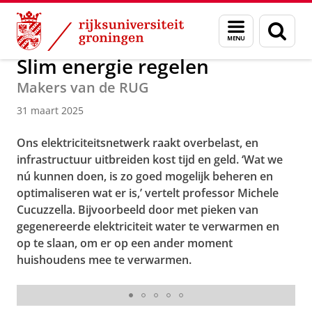
Skip
Skip
Over ons
Actueel
Nieuws
Menu
Zoek
to
to
en
Content
Navigation
zoeken
Slim energie regelen
Makers van de RUG
31 maart 2025
Ons elektriciteitsnetwerk raakt overbelast, en
infrastructuur uitbreiden kost tijd en geld. ‘Wat we
nú kunnen doen, is zo goed mogelijk beheren en
optimaliseren wat er is,’ vertelt professor Michele
Cucuzzella. Bijvoorbeeld door met pieken van
gegenereerde elektriciteit water te verwarmen en
op te slaan, om er op een ander moment
huishoudens mee te verwarmen.
Michele Cucuzzella